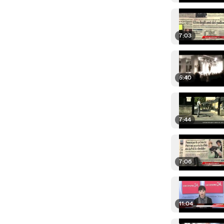
7:03
5:40
7:44
7:06
11:04