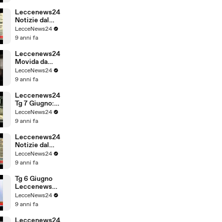
Rassegna
Stampa 4
Leccenews24
Giugno
Notizie dal
Salento:
LecceNews24
rassegna
9 anni fa
stampa 9
Giugno
Leccenews24
Movida da
Lecce: Lecce
LecceNews24
Fashion
9 anni fa
Weekend
Leccenews24
Tg 7 Giugno:
politica,
LecceNews24
cronaca, sport
9 anni fa
da Lecce e
Salento
Leccenews24
Notizie dal
Salento:
LecceNews24
rassegna
9 anni fa
stampa 8
Giugno
Tg 6 Giugno
Leccenews24
politica,
LecceNews24
cronaca,
9 anni fa
sport,
l'informazione
Leccenews24