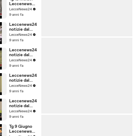
Marzo
Leccenews24
politica,
LecceNews24
cronaca,
9 anni fa
sport,
l'informazione
Leccenews24
24 ore.
notizie dal
Salento in
LecceNews24
tempo reale:
9 anni fa
Peschiulli
Movimento
Leccenews24
Regione
notizie dal
Salento
Salento in
LecceNews24
tempo reale:
9 anni fa
Rassegna
Stampa 23
Leccenews24
Febbraio
notizie dal
Salento in
LecceNews24
tempo reale
9 anni fa
Rassegna
Stampa 10
Leccenews24
Giugno
notizie dal
Salento in
LecceNews24
tempo reale
9 anni fa
Rassegna
Stampa 7
Tg 9 Giugno
Giugno
Leccenews24