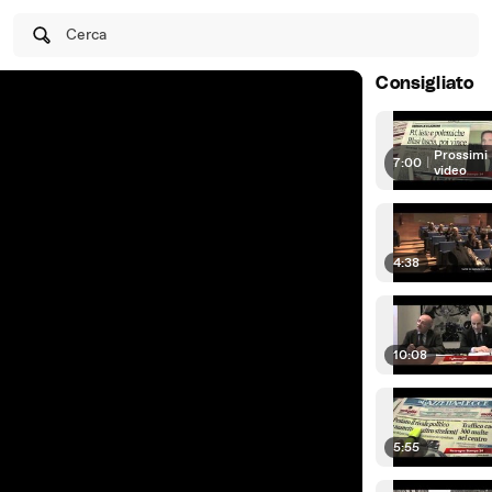
Cerca
Consigliato
Prossimi
7:00
|
video
4:38
10:08
5:55