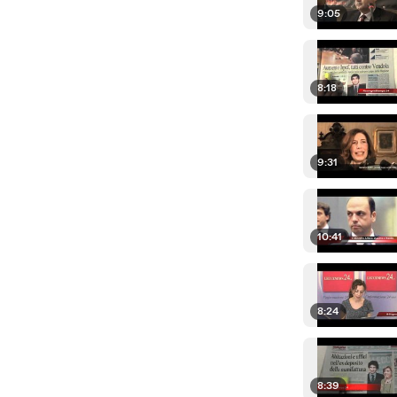
9:05
8:18
9:31
10:41
8:24
8:39