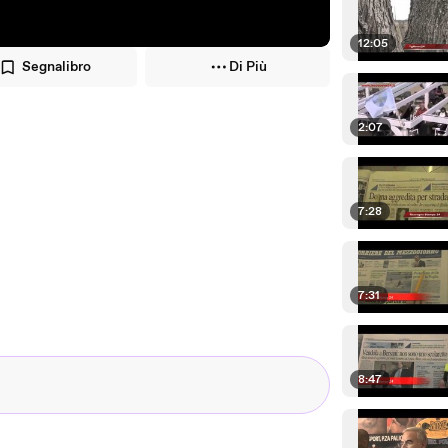
12:05
Segnalibro
Di Più
2:07
7:28
7:31
8:47