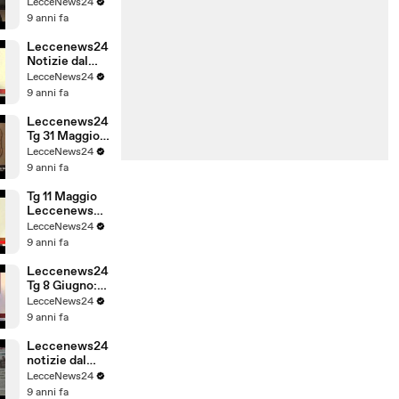
politica,
LecceNews24
cronaca,
9 anni fa
sport,
l'informazione
Leccenews24
24 ore.
Notizie dal
Salento:
LecceNews24
rassegna
9 anni fa
stampa 3
Giugno
Leccenews24
Tg 31 Maggio:
politica,
LecceNews24
cronaca, sport
9 anni fa
da Lecce e
Salento
Tg 11 Maggio
Leccenews24
politica,
LecceNews24
cronaca,
9 anni fa
sport,
l'informazione
Leccenews24
24 ore.
Tg 8 Giugno:
politica,
LecceNews24
cronaca, sport
9 anni fa
da Lecce e
Salento
Leccenews24
notizie dal
Salento in
LecceNews24
tempo reale
9 anni fa