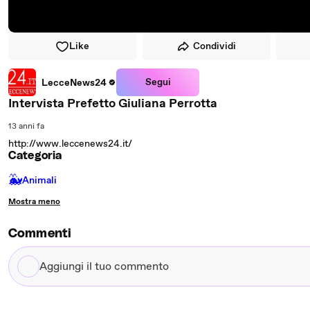
Like
Condividi
Segui
LecceNews24
Intervista Prefetto Giuliana Perrotta
13 anni fa
http://www.leccenews24.it/
Categoria
🐳
Animali
Mostra meno
Commenti
Aggiungi
il
tuo
commento