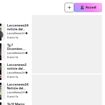
Accedi
Leccenews24
notizie dal
Salento in
LecceNews24
tempo reale:
9 anni fa
Rassegna
Stampa 09-01
Tg 7
Dicembre:
Leccenews24
LecceNews24
politica,
9 anni fa
cronaca,
sport,
Leccenews2
l'informazione
notizie dal
24 ore
Salento in
LecceNews24
tempo reale:
9 anni fa
Tg 20 Marzo
Leccenews24
Notizie dal
Salento in
LecceNews24
Tempo Reale:
9 anni fa
Rassegna
Stampa 20
Tg 12 Marzo: