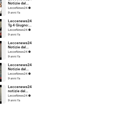
24 ore.
Notizie dal
Salento: Tg 28
LecceNews24
Maggio
9 anni fa
Leccenews24
Tg 4 Giugno:
politica,
LecceNews24
cronaca, sport
9 anni fa
da Lecce e
Salento
Leccenews24
Notizie dal
Salento:
LecceNews24
scandalo
9 anni fa
calcio
scommesse
Leccenews24
Notizie dal
Salento:
LecceNews24
rassegna
9 anni fa
stampa 1
Giugno
Leccenews24
notizie dal
Salento in
LecceNews24
tempo reale
9 anni fa
Rassegna
Stampa 31
Maggio