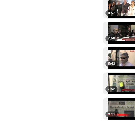
8:57
7:58
5:43
7:52
9:31