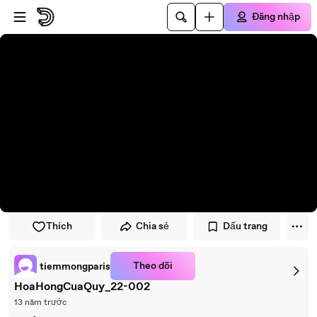
Đi đến trình phát
Đi đến nội dung chính
Đăng nhập
Thích
Chia sẻ
Dấu trang
Theo dõi
tiemmongparis
HoaHongCuaQuy_22-002
13 năm trước