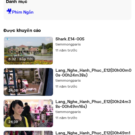
Danh mục
🎥
Phim Ngắn
Được khuyến cáo
Shark.E14-005
tiemmongparis
11 năm trước
6:32
|
Sắp Tới
Lang_Nghe_Hanh_Phuc_E12(00h00m0
0s-00h24m38s)
tiemmongparis
11 năm trước
24:38
Lang_Nghe_Hanh_Phuc_E12(00h24m3
8s-00h49m16s)
tiemmongparis
11 năm trước
24:39
Lang_Nghe_Hanh_Phuc_E12(00h49m1