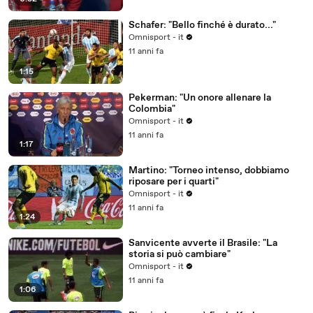
Schafer: "Bello finché è durato..."
Omnisport - it
11 anni fa
1:15
Pekerman: "Un onore allenare la
Colombia"
Omnisport - it
11 anni fa
1:17
Martino: "Torneo intenso, dobbiamo
riposare per i quarti"
Omnisport - it
11 anni fa
1:24
Sanvicente avverte il Brasile: "La
storia si può cambiare"
Omnisport - it
11 anni fa
1:06