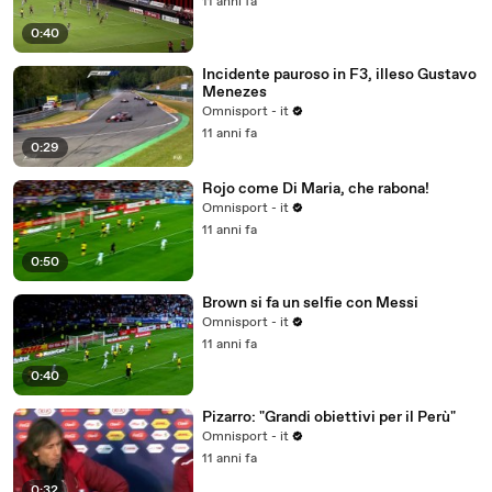
11 anni fa
0:40
Incidente pauroso in F3, illeso Gustavo
Menezes
Omnisport - it
11 anni fa
0:29
Rojo come Di Maria, che rabona!
Omnisport - it
11 anni fa
0:50
Brown si fa un selfie con Messi
Omnisport - it
11 anni fa
0:40
Pizarro: "Grandi obiettivi per il Perù"
Omnisport - it
11 anni fa
0:32