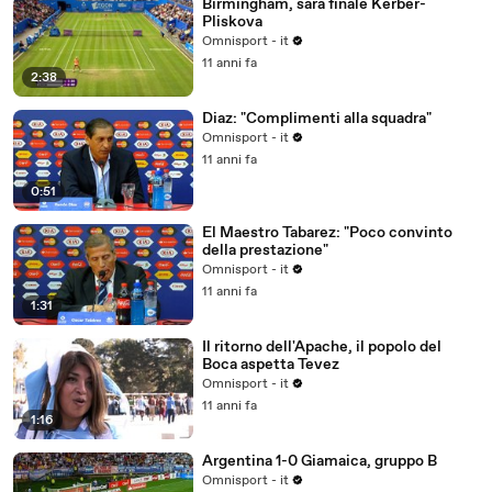
Birmingham, sarà finale Kerber-
Pliskova
Omnisport - it
11 anni fa
2:38
Diaz: "Complimenti alla squadra"
Omnisport - it
11 anni fa
0:51
El Maestro Tabarez: "Poco convinto
della prestazione"
Omnisport - it
11 anni fa
1:31
Il ritorno dell'Apache, il popolo del
Boca aspetta Tevez
Omnisport - it
11 anni fa
1:16
Argentina 1-0 Giamaica, gruppo B
Omnisport - it