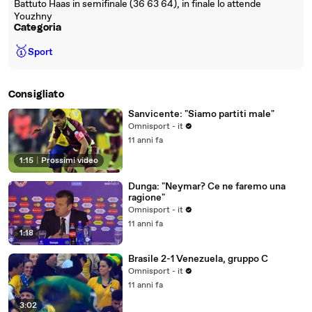
Battuto Haas in semifinale (36 63 64), in finale lo attende
Youzhny
Categoria
🥇
Sport
Consigliato
Sanvicente: "Siamo partiti male"
Omnisport - it
11 anni fa
1:15
|
Prossimi video
Dunga: "Neymar? Ce ne faremo una
ragione"
Omnisport - it
11 anni fa
1:18
Brasile 2-1 Venezuela, gruppo C
Omnisport - it
11 anni fa
3:02