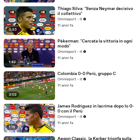
Thiago Silva: "Senza Neymar decisivo
il collettivo"
Omnisport - it
11 anni fa
0:53
Pékerman: "Cercata la vittoria in ogni
modo"
Omnisport - it
11 anni fa
1:43
Colombia 0-0 Perù, gruppo C
Omnisport - it
11 anni fa
3:02
James Rodriguez in lacrime dopo lo 0-
0 con il Perù
Omnisport - it
11 anni fa
1:19
Aegon Classic, la Kerber trionfa sulla