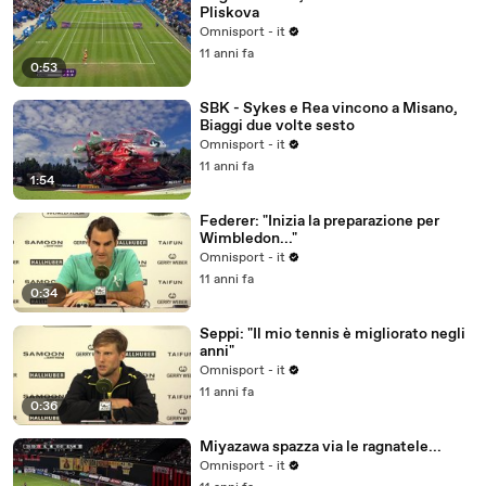
Pliskova
Omnisport - it
11 anni fa
0:53
SBK - Sykes e Rea vincono a Misano,
Biaggi due volte sesto
Omnisport - it
11 anni fa
1:54
Federer: "Inizia la preparazione per
Wimbledon..."
Omnisport - it
11 anni fa
0:34
Seppi: "Il mio tennis è migliorato negli
anni"
Omnisport - it
11 anni fa
0:36
Miyazawa spazza via le ragnatele...
Omnisport - it