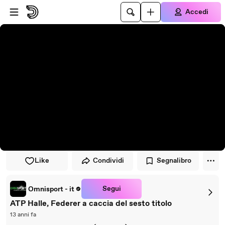
Vai al lettore
Passa al contenuto principale
Accedi
Like
Condividi
Segnalibro
Segui
Omnisport - it
ATP Halle, Federer a caccia del sesto titolo
13 anni fa