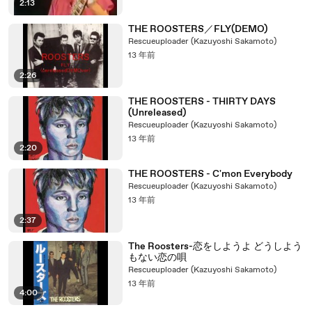
2:13
THE ROOSTERS／FLY(DEMO)
Rescueuploader (Kazuyoshi Sakamoto)
13 年前
2:26
THE ROOSTERS - THIRTY DAYS
(Unreleased)
Rescueuploader (Kazuyoshi Sakamoto)
13 年前
2:20
THE ROOSTERS - C'mon Everybody
Rescueuploader (Kazuyoshi Sakamoto)
13 年前
2:37
The Roosters-恋をしようよ どうしよう
もない恋の唄
Rescueuploader (Kazuyoshi Sakamoto)
13 年前
4:00