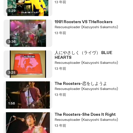
13 年前
5:29
1981 Roosters VS THeRockers
Rescueuploader (Kazuyoshi Sakamoto)
13 年前
3:36
人にやさしく（ライヴ） BLUE
HEARTS
Rescueuploader (Kazuyoshi Sakamoto)
13 年前
3:25
The Roosters-恋をしようよ
Rescueuploader (Kazuyoshi Sakamoto)
13 年前
1:56
The Roosters-She Does It Right
Rescueuploader (Kazuyoshi Sakamoto)
13 年前