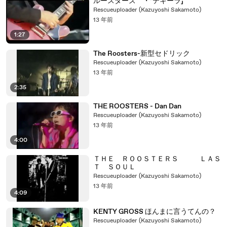
ルースターズ ・「テキーラ」
Rescueuploader (Kazuyoshi Sakamoto)
13 年前
1:27
The Roosters-新型セドリック
Rescueuploader (Kazuyoshi Sakamoto)
13 年前
2:35
THE ROOSTERS - Dan Dan
Rescueuploader (Kazuyoshi Sakamoto)
13 年前
4:00
ＴＨＥ ＲＯＯＳＴＥＲＳ ＬＡＳ
Ｔ ＳＯＵＬ
Rescueuploader (Kazuyoshi Sakamoto)
13 年前
4:09
KENTY GROSS ほんまに言うてんの？
Rescueuploader (Kazuyoshi Sakamoto)