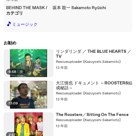
13 年前
BEHIND THE MASK / 坂本 龍一 Sakamoto Ryūichi
カテゴリ
🎵
ミュージック
お勧め
リンダリンダ ／ THE BLUE HEARTS ／
TV
Rescueuploader (Kazuyoshi Sakamoto)
13 年前
6:58
|
次
大江慎也 ドキュメント ～ROOSTERS結
成秘話～
Rescueuploader (Kazuyoshi Sakamoto)
13 年前
13:09
The Roosters／Sitting On The Fence
Rescueuploader (Kazuyoshi Sakamoto)
13 年前
2:57