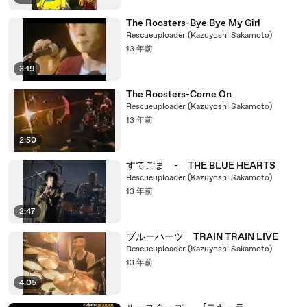
The Roosters-Bye Bye My Girl
Rescueuploader (Kazuyoshi Sakamoto)
13 年前
3:19
The Roosters-Come On
Rescueuploader (Kazuyoshi Sakamoto)
13 年前
2:50
すてごま - THE BLUE HEARTS
Rescueuploader (Kazuyoshi Sakamoto)
13 年前
2:47
ブルーハーツ TRAIN TRAIN LIVE
Rescueuploader (Kazuyoshi Sakamoto)
13 年前
4:05