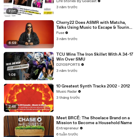
Divorce Battle
Life Stories By Goalcast
3 năm trước
7:01
Chxrry22 Does ASMR with Matcha,
Talks Using Music to Escape & Touring
with The Weeknd
Fuse
3 năm trước
6:59
TCU Wins The Iron Skillet With A 34-17
Win Over SMU
D210SPORTS
3 năm trước
1:08
10 Greatest Synth Tracks 2002 - 2012
Music Radar
3 tháng trước
2:48
Meet BRCĒ: The Shoelace Brand on a
Mission to Become a Household Name
Entrepreneur
6 tuần trước