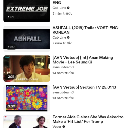
ENG
Cat-Line
8 năm trước
1:51
ASHFALL (2019) Trailer VOST-ENG-
KOREAN
Cat-Line
7 năm trước
1:20
[AVN Vietsub] [Int] Anan Making
Movie - Lee Seung Gi
avnsubteam3
13 năm trước
2:31
[AVN Vietsub] Section TV 25.01.13
avnsubteam3
13 năm trước
3:30
Former Aide Claims She Was Asked to
Make a ‘Hit List’ For Trump
Veuer