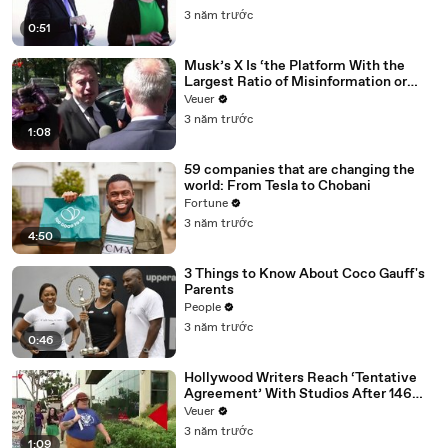
3 năm trước
0:51
Musk’s X Is ‘the Platform With the
Largest Ratio of Misinformation or
Disinformation’ Amongst All Social
Veuer
Media Platforms
3 năm trước
1:08
59 companies that are changing the
world: From Tesla to Chobani
Fortune
3 năm trước
4:50
3 Things to Know About Coco Gauff's
Parents
People
3 năm trước
0:46
Hollywood Writers Reach ‘Tentative
Agreement’ With Studios After 146
Day Strike
Veuer
3 năm trước
1:09