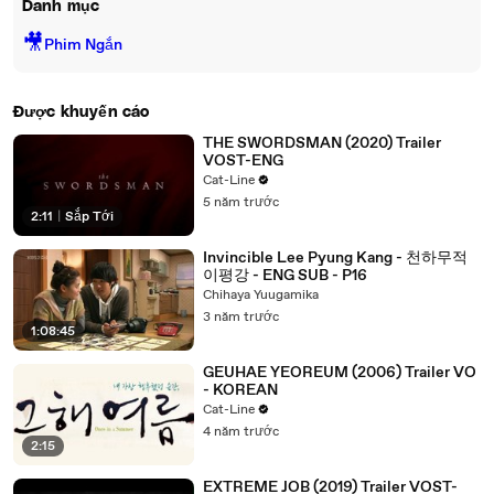
Danh mục
🎥
Phim Ngắn
Được khuyến cáo
THE SWORDSMAN (2020) Trailer
VOST-ENG
Cat-Line
5 năm trước
2:11
|
Sắp Tới
Invincible Lee Pyung Kang - 천하무적
이평강 - ENG SUB - P16
Chihaya Yuugamika
3 năm trước
1:08:45
GEUHAE YEOREUM (2006) Trailer VO
- KOREAN
Cat-Line
4 năm trước
2:15
EXTREME JOB (2019) Trailer VOST-