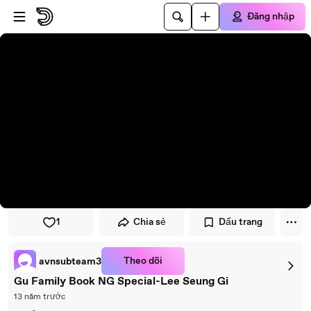
Đi đến trình phát
Đi đến nội dung chính
Đăng nhập
1
Chia sẻ
Dấu trang
Theo dõi
avnsubteam3
Gu Family Book NG Special-Lee Seung Gi
13 năm trước