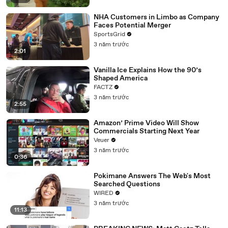
NHA Customers in Limbo as Company
Faces Potential Merger
SportsGrid
3 năm trước
2:01
Vanilla Ice Explains How the 90’s
Shaped America
FACTZ
3 năm trước
2:55
Amazon’ Prime Video Will Show
Commercials Starting Next Year
Veuer
3 năm trước
0:36
Pokimane Answers The Web's Most
Searched Questions
WIRED
3 năm trước
11:13