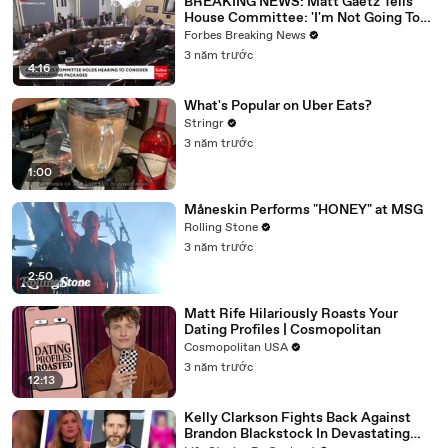
BREAKING NEWS: Matt Gaetz Tells
House Committee: 'I'm Not Going To
Vote For A Continuing Resolution'
Forbes Breaking News
3 năm trước
4:16
What's Popular on Uber Eats?
Stringr
3 năm trước
1:00
Måneskin Performs "HONEY" at MSG
Rolling Stone
3 năm trước
2:50
Matt Rife Hilariously Roasts Your
Dating Profiles | Cosmopolitan
Cosmopolitan USA
3 năm trước
12:13
Kelly Clarkson Fights Back Against
Brandon Blackstock In Devastating