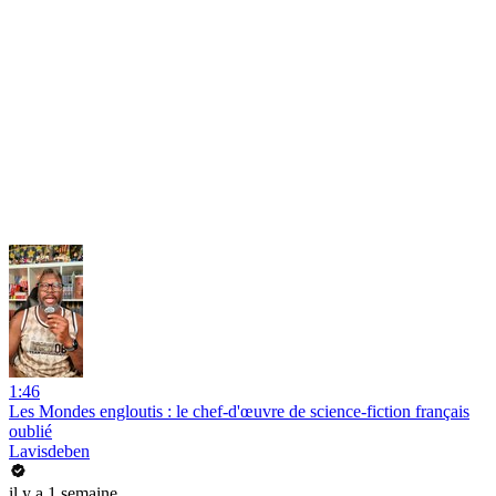
1:46
Les Mondes engloutis : le chef-d'œuvre de science-fiction français
oublié
Lavisdeben
il y a 1 semaine