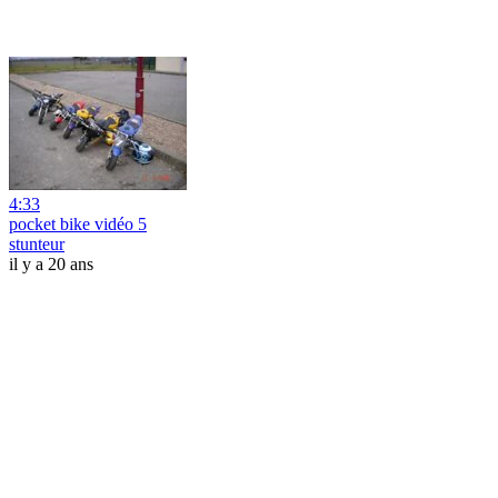
4:33
pocket bike vidéo 5
stunteur
il y a 20 ans