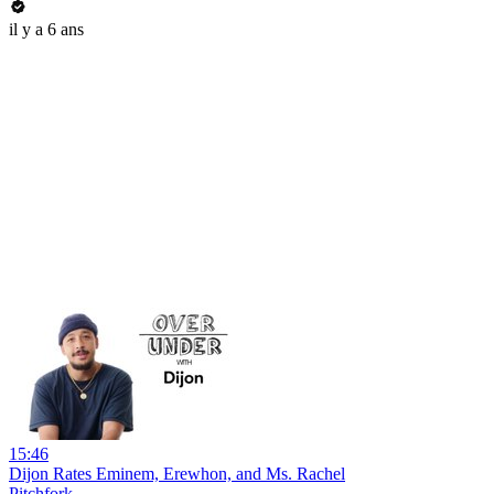
il y a 6 ans
15:46
Dijon Rates Eminem, Erewhon, and Ms. Rachel
Pitchfork