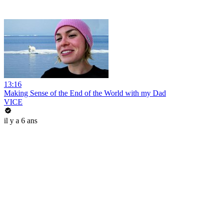
13:16
Making Sense of the End of the World with my Dad
VICE
il y a 6 ans