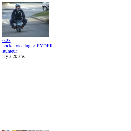
0:23
pocket weeling=> RYDER
stunteur
il y a 20 ans