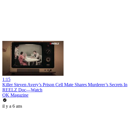
1:15
Killer Steven Avery’s Prison Cell Mate Shares Murderer’s Secrets In
REELZ Doc—Watch
OK Magazine
il y a 6 ans