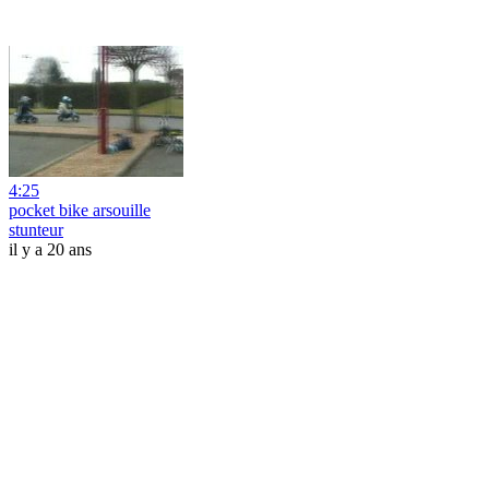
4:25
pocket bike arsouille
stunteur
il y a 20 ans