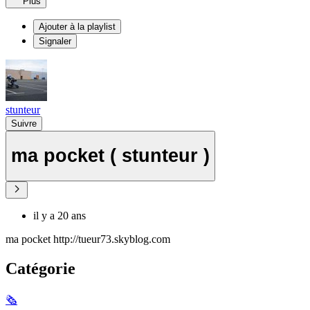
Plus
Ajouter à la playlist
Signaler
stunteur
Suivre
ma pocket ( stunteur )
il y a 20 ans
ma pocket http://tueur73.skyblog.com
Catégorie
🗞