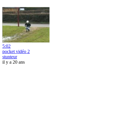
5:02
pocket vidéo 2
stunteur
il y a 20 ans