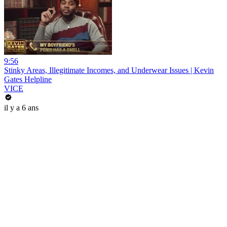
9:56
Stinky Areas, Illegitimate Incomes, and Underwear Issues | Kevin
Gates Helpline
VICE
il y a 6 ans