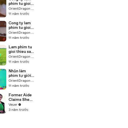
phim tu gioi
thieu san
OrientDragon Production
pham
11 năm trước
Cong ty lam
phim tu gioi
thieu
OrientDragon Production
11 năm trước
Lam phim tu
gioi thieu san
pham
OrientDragon Production
11 năm trước
Nhận làm
phim tự giới
thiệu doanh
OrientDragon Production
nghiệp
11 năm trước
Former Aide
Claims She
Was Asked to
Veuer
Make a ‘Hit
3 năm trước
List’ For
Trump