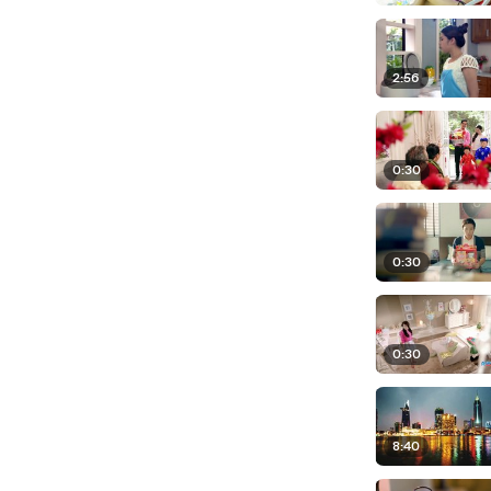
2:56
0:30
0:30
0:30
8:40