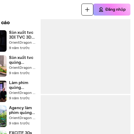
Đăng nhập
 cáo
Sản xuất tvc
3D| TVC 3D
Chevron
OrientDragon Production
9 năm trước
Sản xuất tvc
quảng
cáo|Sản xuất
OrientDragon Production
tvc quảng cáo
9 năm trước
Mỹ Hảo
Làm phim
quảng
cáo_KIMIKO
OrientDragon Production
Japan Style
9 năm trước
Agency làm
phim quảng
cáo| Làm
OrientDragon Production
phim quảng
9 năm trước
cáo Glove
EXCITE 30s