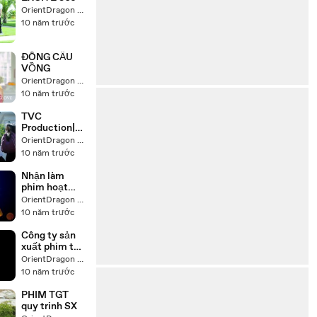
OrientDragon Production
10 năm trước
ĐÔNG CẦU
VỒNG
OrientDragon Production
10 năm trước
TVC
Production|Sả
n xuất phim
OrientDragon Production
quảng
10 năm trước
cáo|Làm phim
quảng cáo
Nhận làm
phim hoạt
hình 3D, phim
OrientDragon Production
quảng cáo 3D,
10 năm trước
Video quảng
cáo, quảng
Công ty sản
cáo TVC 3D
xuất phim tự
giới
OrientDragon Production
thiệu|Làm
10 năm trước
phim tự giới
thiệu
PHIM TGT
quy trinh SX