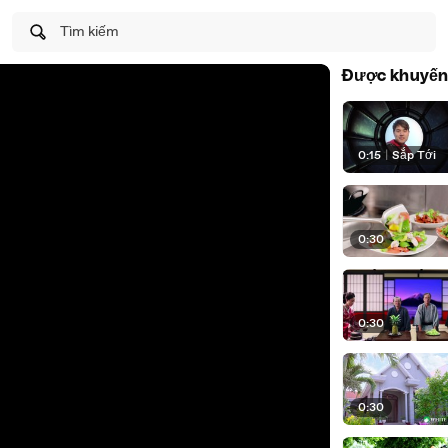
Tìm kiếm
Được khuyến
0:15
|
Sắp Tới
0:30
0:30
0:30