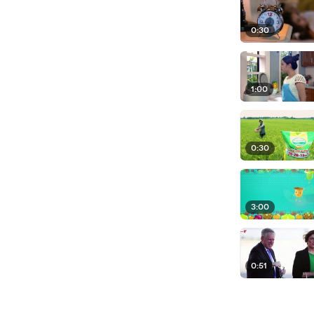
0:30
1:00
0:30
3:00
0:51