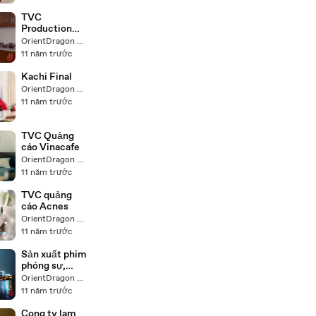
TVC
Production
sản xuất phim
OrientDragon Production
hoạt hình
11 năm trước
Kachi Final
OrientDragon Production
11 năm trước
TVC Quảng
cáo Vinacafe
OrientDragon Production
11 năm trước
TVC quảng
cáo Acnes
OrientDragon Production
11 năm trước
Sản xuất phim
phóng sự,
phim tự giới
OrientDragon Production
thiệu
11 năm trước
Cong ty lam