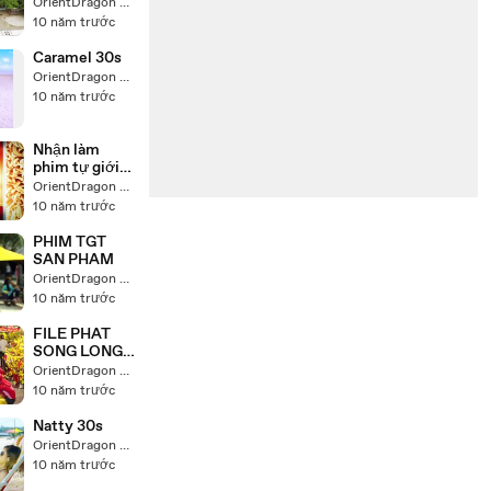
OrientDragon Production
10 năm trước
Caramel 30s
OrientDragon Production
10 năm trước
Nhận làm
phim tự giới
thiệu, phim tự
OrientDragon Production
giới
10 năm trước
thiệu_Miliket
Colusa
PHIM TGT
SAN PHAM
OrientDragon Production
10 năm trước
FILE PHAT
SONG LONG
HAI TET
OrientDragon Production
option nhac 2
10 năm trước
Natty 30s
OrientDragon Production
10 năm trước