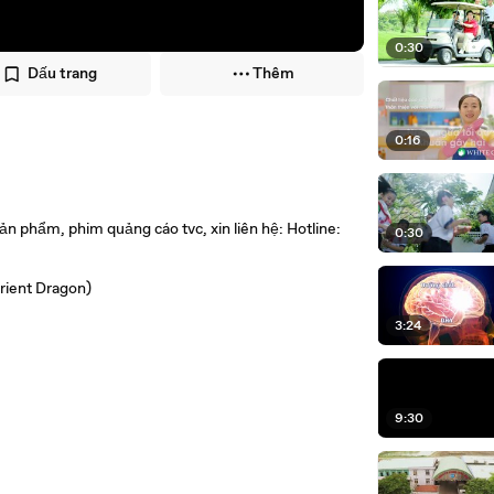
0:30
Dấu trang
Thêm
0:16
sản phẩm, phim quảng cáo tvc, xin liên hệ: Hotline:
0:30
ient Dragon)
3:24
9:30