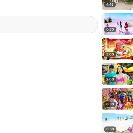
4:45
0:30
3:00
2:00
0:30
0:30