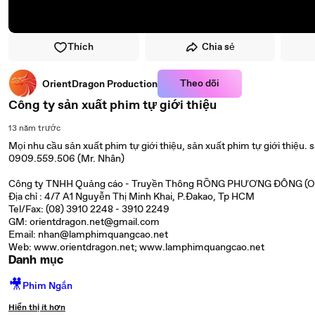
Thích
Chia sẻ
Theo dõi
OrientDragon Production
Công ty sản xuất phim tự giới thiệu
13 năm trước
Mọi nhu cầu sản xuất phim tự giới thiệu, sản xuất phim tự giới thiệu. 
0909.559.506 (Mr. Nhân)
Công ty TNHH Quảng cáo - Truyền Thông RỒNG PHƯƠNG ĐÔNG (Or
Địa chỉ : 4/7 A1 Nguyễn Thị Minh Khai, P.Đakao, Tp HCM
Tel/Fax: (08) 3910 2248 - 3910 2249
GM: orientdragon.net@gmail.com
Email: nhan@lamphimquangcao.net
Web: www.orientdragon.net; www.lamphimquangcao.net
Danh mục
🎥
Phim Ngắn
Hiển thị ít hơn