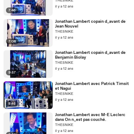
THESNIKE
il y a 12 ans
7:46
Jonathan Lambert copain d_avant de
Jean Nouvel
THESNIKE
il y a 12 ans
7:06
Jonathan Lambert copain d_avant de
Benjamin Biolay
THESNIKE
il y a 12 ans
9:57
Jonathan Lambert avec Patrick Timsit
et Nagui
THESNIKE
il y a 12 ans
8:45
Jonathan Lambert avec M-E Leclerc
dans On n_est pas couché.
THESNIKE
il y a 12 ans