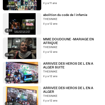
il y a 11 ans
20:05
abolition du code de l infamie
THESNIKE
il y a 12 ans
4:33
MME DOUDOUNE -MARIAGE EN
AFRIQUE
THESNIKE
il y a 12 ans
15:45
ARRIVEE DES HEROS DE L EN A
ALGER SUITE
THESNIKE
il y a 12 ans
11:22
ARRIVEE DES HEROS DE L EN A
ALGER
THESNIKE
il y a 12 ans
3:39