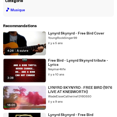
Catégorie
🎵
Musique
Recommandations
Lynyrd Skynyrd - Free Bird Cover
YoungRockSinger99
il y a 5 ans
4:26
|
À suivre
Free Bird - Lynyrd Skynyrd tribute -
Lyrics
Neymar4life
il y a 10 ans
3:38
LYNYRD SKYNYRD : FREE BIRD (1976
LIVE AT KNEBWORTH)
WadeEisseCatherine13160550
il y a 9 ans
16:01
Lynyrd Skynyrd - Free Bird