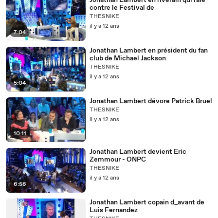
Jonathan Lambert en riverain qui râle
contre le Festival de
THESNIKE
il y a 12 ans
7:04
Jonathan Lambert en président du fan
club de Michael Jackson
THESNIKE
il y a 12 ans
5:04
Jonathan Lambert dévore Patrick Bruel
THESNIKE
il y a 12 ans
10:11
Jonathan Lambert devient Eric
Zemmour - ONPC
THESNIKE
il y a 12 ans
6:56
Jonathan Lambert copain d_avant de
Luis Fernandez