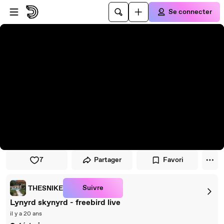
Passer au player
Passer au contenu principal
Se connecter
7
Partager
Favori
Suivre
THESNIKE
Lynyrd skynyrd - freebird live
il y a 20 ans