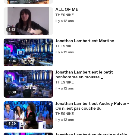
ALL OF ME
THESNIKE
il y a 12 ans
3:13
Jonathan Lambert est Martine
THESNIKE
il y a 12 ans
7:00
Jonathan Lambert est le petit
bonhomme en mousse _
THESNIKE
il y a 12 ans
8:08
Jonathan Lambert est Audrey Pulvar -
On n_est pas couché du
THESNIKE
il y a 12 ans
5:29