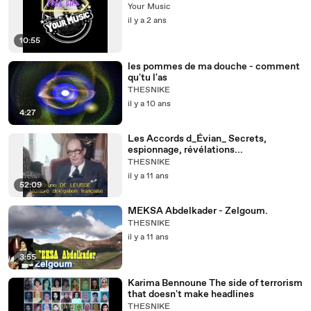
Your Music
il y a 2 ans
10:55
les pommes de ma douche - comment
qu'tu l'as
THESNIKE
il y a 10 ans
4:27
Les Accords d_Évian_ Secrets,
espionnage, révélations...
THESNIKE
il y a 11 ans
52:09
MEKSA Abdelkader - Zelgoum.
THESNIKE
il y a 11 ans
3:55
Karima Bennoune The side of terrorism
that doesn't make headlines
THESNIKE