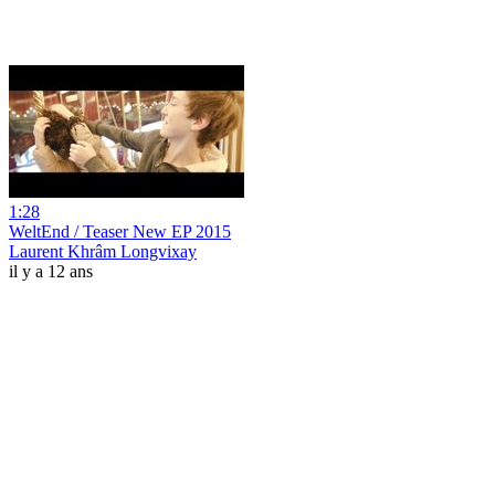
1:28
WeltEnd / Teaser New EP 2015
Laurent Khrâm Longvixay
il y a 12 ans