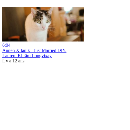
6:04
Anneh X Ianik - Just Married DIY.
Laurent Khrâm Longvixay
il y a 12 ans