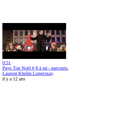
0:51
Paye Ton Noël # 8 à mi - parcours.
Laurent Khrâm Longvixay
il y a 12 ans