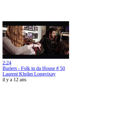
2:24
Buriers - Folk in da House # 50
Laurent Khrâm Longvixay
il y a 12 ans