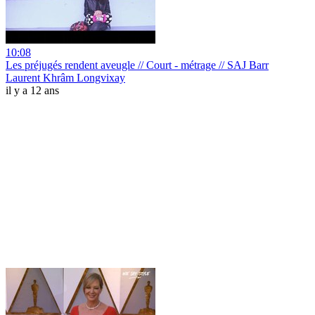
10:08
Les préjugés rendent aveugle // Court - métrage // SAJ Barr
Laurent Khrâm Longvixay
il y a 12 ans