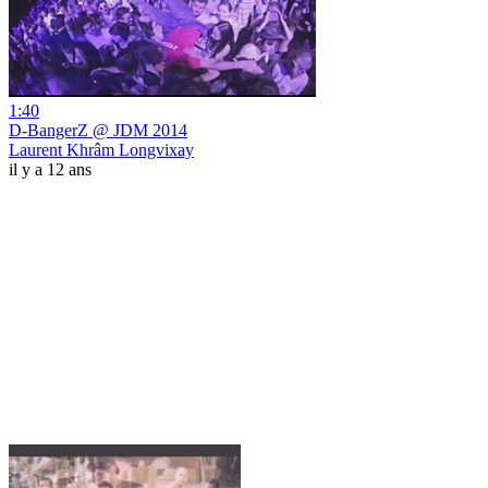
1:40
D-BangerZ @ JDM 2014
Laurent Khrâm Longvixay
il y a 12 ans