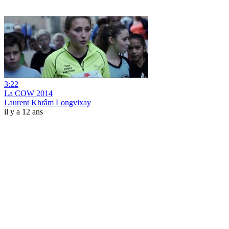
3:22
La COW 2014
Laurent Khrâm Longvixay
il y a 12 ans