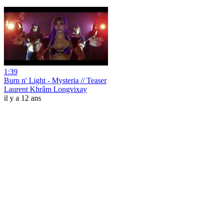
1:39
Burn n' Light - Mysteria // Teaser
Laurent Khrâm Longvixay
il y a 12 ans