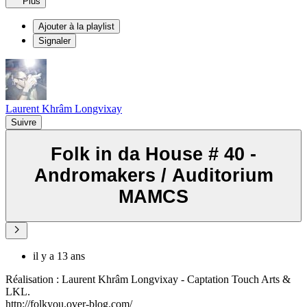
Plus
Ajouter à la playlist
Signaler
Laurent Khrâm Longvixay
Suivre
Folk in da House # 40 -
Andromakers / Auditorium
MAMCS
il y a 13 ans
Réalisation : Laurent Khrâm Longvixay - Captation Touch Arts &
LKL.
http://folkyou.over-blog.com/