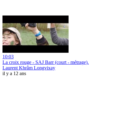
10:03
La croix rouge - SAJ Barr (court - métrage).
Laurent Khrâm Longvixay
il y a 12 ans