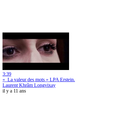
3:39
« La valeur des mots » LPA Erstein.
Laurent Khrâm Longvixay
il y a 11 ans