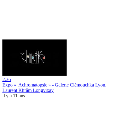
2:36
Expo « Achromatopsie » - Galerie Clémouchka Lyon.
Laurent Khrâm Longvixay
il y a 11 ans