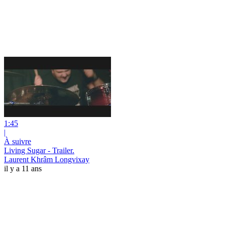
1:45
|
À suivre
Living Sugar - Trailer.
Laurent Khrâm Longvixay
il y a 11 ans