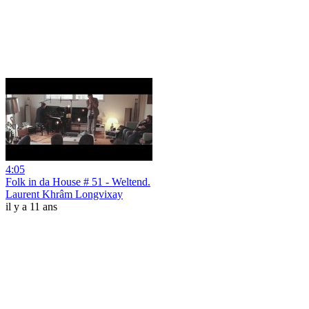
4:05
Folk in da House # 51 - Weltend.
Laurent Khrâm Longvixay
il y a 11 ans