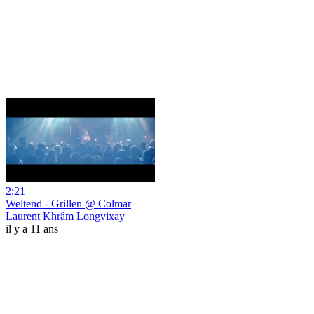
2:21
Weltend - Grillen @ Colmar
Laurent Khrâm Longvixay
il y a 11 ans