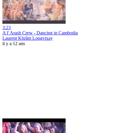
3:23
A l' Arash Crew - Dancing in Cambodia
Laurent Khrâm Longvixay
il y a 12 ans