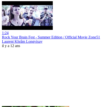
1:24
Rock Your Brain Fest - Summer Edition / Official Movie Zone51
Laurent Khrâm Longvixay
il y a 12 ans