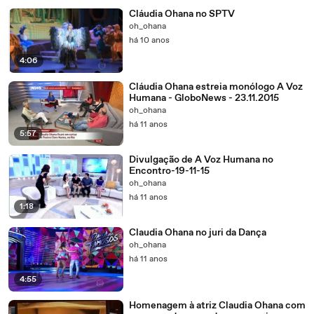
Cláudia Ohana no SPTV
oh_ohana
há 10 anos
4:06
Cláudia Ohana estreia monólogo A Voz
Humana - GloboNews - 23.11.2015
oh_ohana
há 11 anos
5:57
Divulgação de A Voz Humana no
Encontro-19-11-15
oh_ohana
há 11 anos
1:18
Claudia Ohana no juri da Dança
oh_ohana
há 11 anos
4:55
Homenagem à atriz Claudia Ohana com