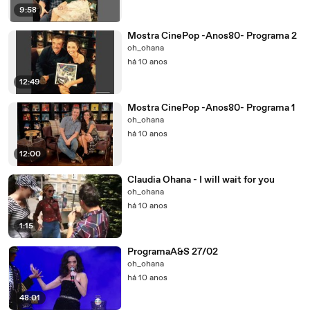
9:58
Mostra CinePop -Anos80- Programa 2
oh_ohana
há 10 anos
12:49
Mostra CinePop -Anos80- Programa 1
oh_ohana
há 10 anos
12:00
Claudia Ohana - I will wait for you
oh_ohana
há 10 anos
1:15
ProgramaA&S 27/02
oh_ohana
há 10 anos
48:01