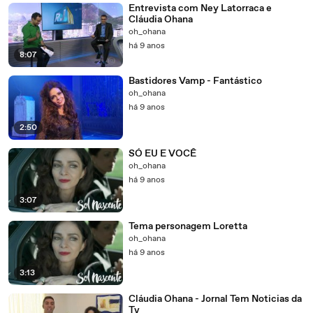
Entrevista com Ney Latorraca e
Cláudia Ohana
oh_ohana
há 9 anos
8:07
Bastidores Vamp - Fantástico
oh_ohana
há 9 anos
2:50
SÓ EU E VOCÊ
oh_ohana
há 9 anos
3:07
Tema personagem Loretta
oh_ohana
há 9 anos
3:13
Cláudia Ohana - Jornal Tem Noticias da
Tv