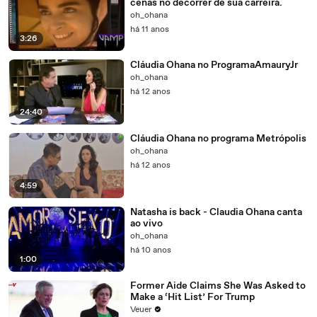
cenas no decorrer de sua carreira.
oh_ohana
há 11 anos
3:26
Cláudia Ohana no ProgramaAmauryJr
oh_ohana
há 12 anos
24:40
Cláudia Ohana no programa Metrópolis
oh_ohana
há 12 anos
4:59
Natasha is back - Claudia Ohana canta
ao vivo
oh_ohana
há 10 anos
1:00
Former Aide Claims She Was Asked to
Make a ‘Hit List’ For Trump
Veuer