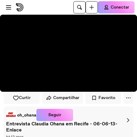
Pular para o player
Ir para o conteúdo principal
Conectar
Curtir
Compartilhar
Favorito
Seguir
oh_ohana
Entrevista Claudia Ohana em Recife - 06-06-13-
Enlace