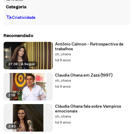
há 13 anos
Categoria
🦄
Criatividade
Recomendado
Antônio Calmon - Retrospectiva de
trabalhos
oh_ohana
há 9 anos
27:38
|
A Seguir
Claudia Ohana em Zazá (1997)
oh_ohana
há 9 anos
2:16
Cláudia Ohana fala sobre Vampiros
emocionais
oh_ohana
há 9 anos
2:43