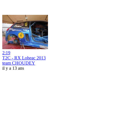
2:19
T2C - RX Loheac 2013
team CHOUDEY
il y a 13 ans