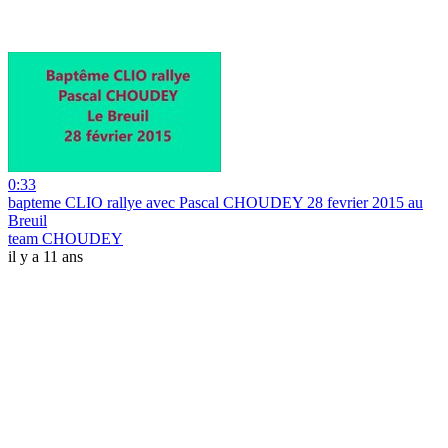
0:33
bapteme CLIO rallye avec Pascal CHOUDEY 28 fevrier 2015 au
Breuil
team CHOUDEY
il y a 11 ans