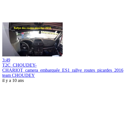
3:49
T2C_CHOUDEY-
CHARIOT_camera_embarquée_ES1_rallye_routes_picardes_2016
team CHOUDEY
il y a 10 ans