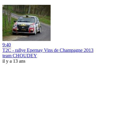
9:40
T2C - rallye Epernay Vins de Champagne 2013
team CHOUDEY
il y a 13 ans