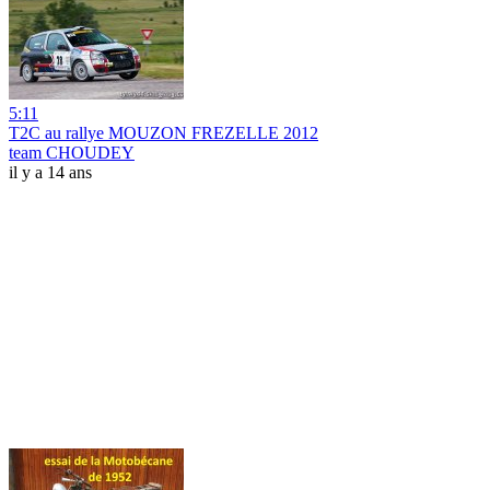
5:11
T2C au rallye MOUZON FREZELLE 2012
team CHOUDEY
il y a 14 ans