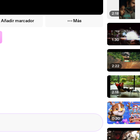
2:18
Añadir marcador
Más
1:30
2:22
2:18
0:30