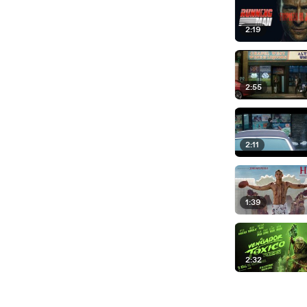
2:19
2:55
2:11
1:39
2:32