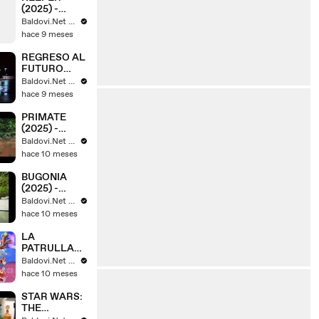
(2025) -
Tráiler #2
Baldovi.Net - Tráilers y spots en español
Español [HD]
hace 9 meses
🎞️🇪🇸
REGRESO AL
FUTURO
(1985) -
Baldovi.Net - Tráilers y spots en español
REESTRENO
hace 9 meses
40 ANIV -
Tráiler
PRIMATE
Español [HD]
(2025) -
🎞️🇪🇸
Tráiler
Baldovi.Net - Tráilers y spots en español
Español [HD]
hace 10 meses
🎞️🇪🇸
BUGONIA
(2025) -
Tráiler #2
Baldovi.Net - Tráilers y spots en español
Español [HD]
hace 10 meses
🎞️🇪🇸
LA
PATRULLA
CANINA EN
Baldovi.Net - Tráilers y spots en español
NAVIDAD
hace 10 meses
(2025) -
Tráiler
STAR WARS:
Español [HD]
THE
🎞️🇪🇸