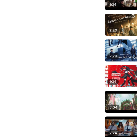
1:34
2:20
2:20
1:34
3:04
2:24