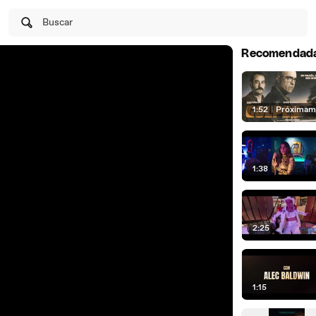
Buscar
Recomendad
1:52
|
Próximam
1:38
2:25
1:15