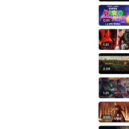
0:51
1:31
2:29
1:21
2:00