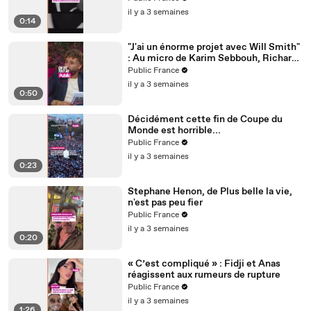
il y a 3 semaines
0:14
"J'ai un énorme projet avec Will Smith"
: Au micro de Karim Sebbouh, Richard
Orlinski dit tout au Public
Public France
il y a 3 semaines
0:50
Décidément cette fin de Coupe du
Monde est horrible...
Public France
il y a 3 semaines
0:23
Stephane Henon, de Plus belle la vie,
n'est pas peu fier
Public France
il y a 3 semaines
0:20
« C’est compliqué » : Fidji et Anas
réagissent aux rumeurs de rupture
Public France
il y a 3 semaines
1:26