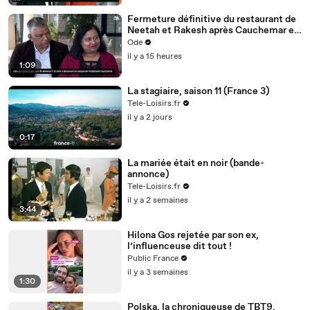
Fermeture définitive du restaurant de
Neetah et Rakesh après Cauchemar en
cuisine, Philippe Etchebest pensait les
Ode
avoir sauvés
il y a 15 heures
1:09
La stagiaire, saison 11 (France 3)
Tele-Loisirs.fr
il y a 2 jours
0:17
La mariée était en noir (bande-
annonce)
Tele-Loisirs.fr
il y a 2 semaines
3:44
Hilona Gos rejetée par son ex,
l’influenceuse dit tout !
Public France
il y a 3 semaines
1:30
Polska, la chroniqueuse de TBT9,