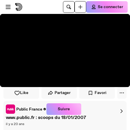
Passer au player
Passer au contenu principal
Se connecter
Like
Partager
Favori
Suivre
Public France
www.public.fr : scoops du 18/01/2007
il y a 20 ans