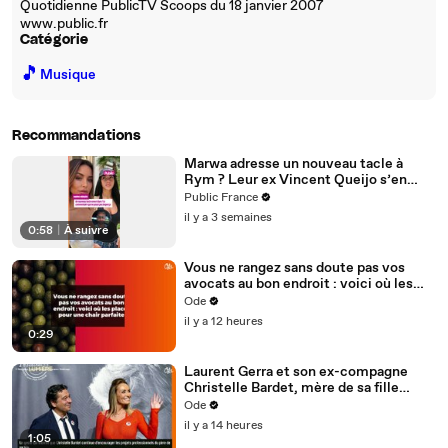
Quotidienne PublicTV Scoops du 18 janvier 2007
www.public.fr
Catégorie
🎵
Musique
Recommandations
Marwa adresse un nouveau tacle à
Rym ? Leur ex Vincent Queijo s’en
mêle !
Public France
il y a 3 semaines
0:58
|
À suivre
Vous ne rangez sans doute pas vos
avocats au bon endroit : voici où les
placer pour une chair parfaite
Ode
il y a 12 heures
0:29
Laurent Gerra et son ex-compagne
Christelle Bardet, mère de sa fille
Célestine, toujours en très bons
Ode
termes, la preuve en images
il y a 14 heures
1:05