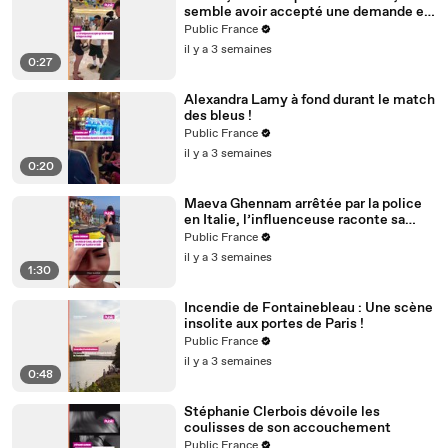
semble avoir accepté une demande en
mariage de son ami créateur de
Public France
contenu Anis
il y a 3 semaines
0:27
Alexandra Lamy à fond durant le match
des bleus !
Public France
il y a 3 semaines
0:20
Maeva Ghennam arrêtée par la police
en Italie, l’influenceuse raconte sa
mésaventure
Public France
il y a 3 semaines
1:30
Incendie de Fontainebleau : Une scène
insolite aux portes de Paris !
Public France
il y a 3 semaines
0:48
Stéphanie Clerbois dévoile les
coulisses de son accouchement
Public France