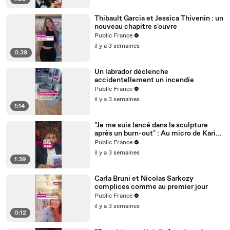
Thibault Garcia et Jessica Thivenin : un
nouveau chapitre s'ouvre
Public France
il y a 3 semaines
0:39
Un labrador déclenche
accidentellement un incendie
Public France
il y a 3 semaines
1:14
"Je me suis lancé dans la sculpture
après un burn-out" : Au micro de Karim
Sebbouh, Richard Orlinski dit tout au
Public France
Public
il y a 3 semaines
1:39
Carla Bruni et Nicolas Sarkozy
complices comme au premier jour
Public France
il y a 3 semaines
0:12