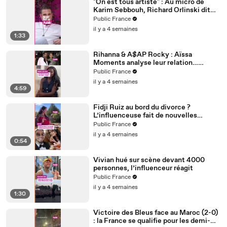
"On est tous artiste" : Au micro de
Karim Sebbouh, Richard Orlinski dit
tout au Public
Public France
il y a 4 semaines
1:33
Rihanna & A$AP Rocky : Aïssa
Moments analyse leur relation…
Couple toxique ? Rihanna serait-elle
Public France
malheureuse ?
il y a 4 semaines
4:59
Fidji Ruiz au bord du divorce ?
L’influenceuse fait de nouvelles
confidences
Public France
il y a 4 semaines
0:54
Vivian hué sur scène devant 4000
personnes, l’influenceur réagit
Public France
il y a 4 semaines
1:30
Victoire des Bleus face au Maroc (2-0)
: la France se qualifie pour les demi-