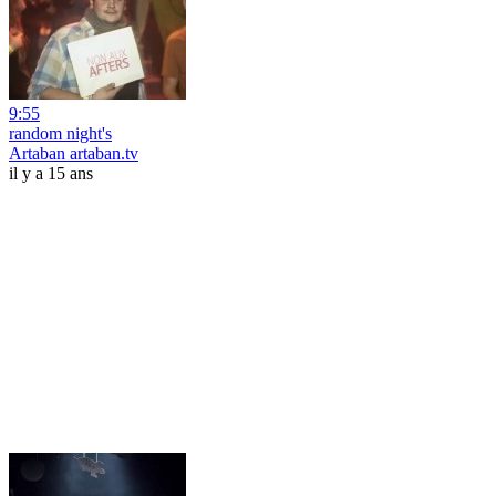
9:55
random night's
Artaban artaban.tv
il y a 15 ans