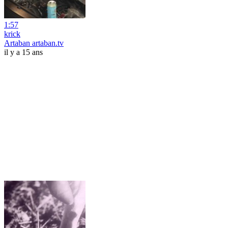
1:57
krick
Artaban artaban.tv
il y a 15 ans