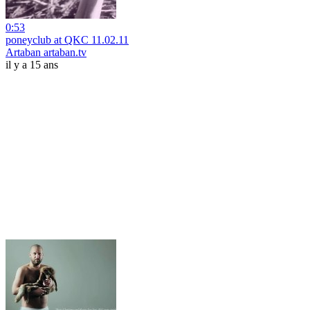
0:53
poneyclub at QKC 11.02.11
Artaban artaban.tv
il y a 15 ans