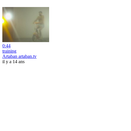
0:44
training
Artaban artaban.tv
il y a 14 ans