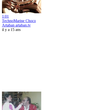
1:01
TechnoMarine Choco
Artaban artaban.tv
il y a 15 ans