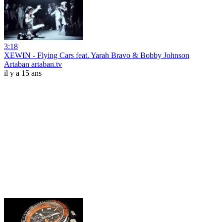
3:18
XEWIN - Flying Cars feat. Yarah Bravo & Bobby Johnson
Artaban artaban.tv
il y a 15 ans