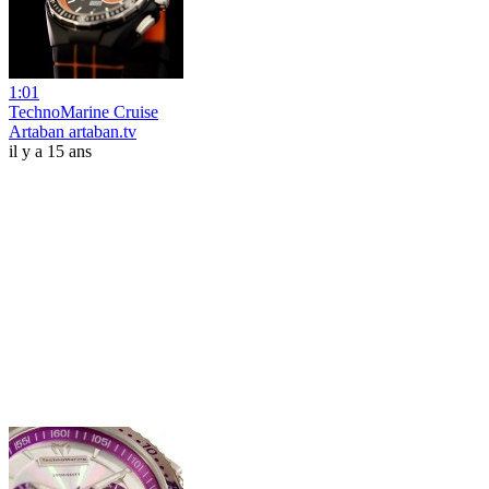
1:01
TechnoMarine Cruise
Artaban artaban.tv
il y a 15 ans