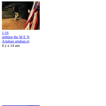
1:16
sk8ting the M E N
Artaban artaban.tv
il y a 14 ans