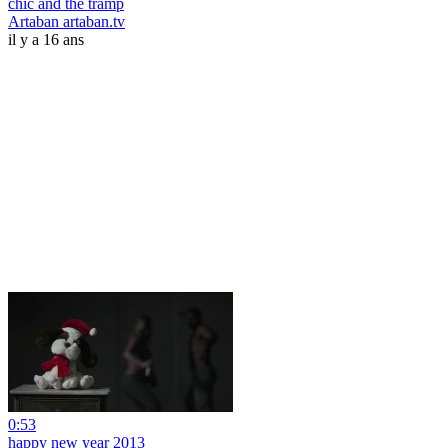
chic and the tramp
Artaban artaban.tv
il y a 16 ans
0:53
happy new year 2013