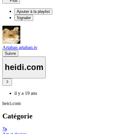
Plus
Ajouter à la playlist
Signaler
Artaban artaban.tv
Suivre
heidi.com
il y a 19 ans
heici.com
Catégorie
🦄