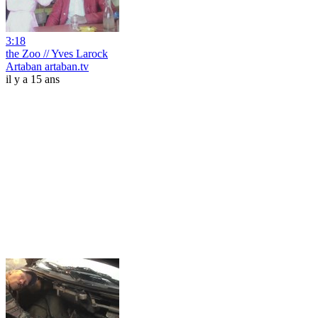
3:18
the Zoo // Yves Larock
Artaban artaban.tv
il y a 15 ans