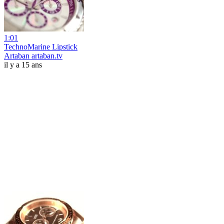
1:01
TechnoMarine Lipstick
Artaban artaban.tv
il y a 15 ans