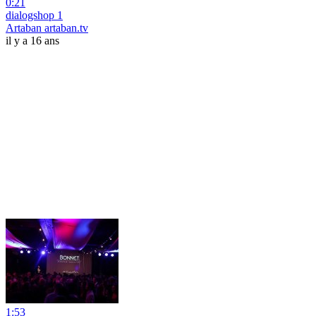
0:21
dialogshop 1
Artaban artaban.tv
il y a 16 ans
1:53