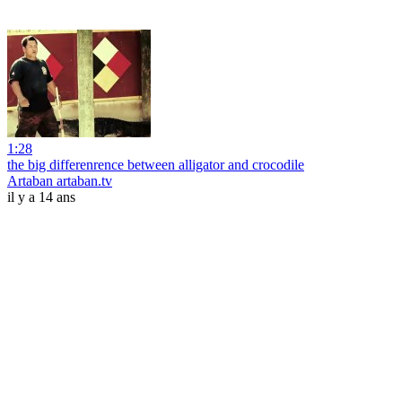
1:28
the big differenrence between alligator and crocodile
Artaban artaban.tv
il y a 14 ans