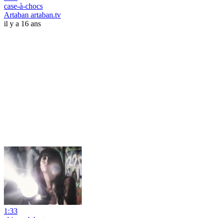
case-à-chocs
Artaban artaban.tv
il y a 16 ans
1:33