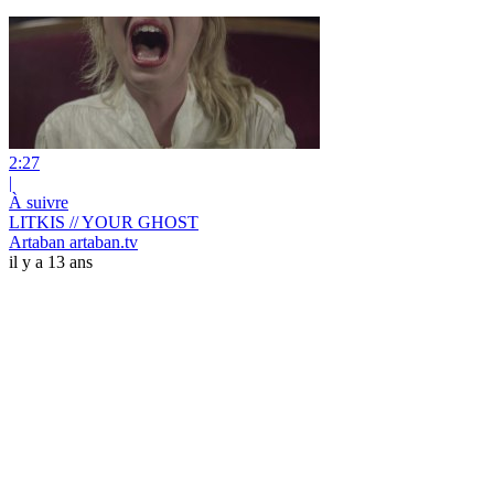
2:27
|
À suivre
LITKIS // YOUR GHOST
Artaban artaban.tv
il y a 13 ans