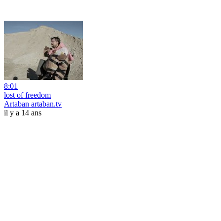
8:01
lost of freedom
Artaban artaban.tv
il y a 14 ans