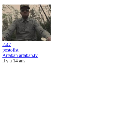
2:47
postofist
Artaban artaban.tv
il y a 14 ans