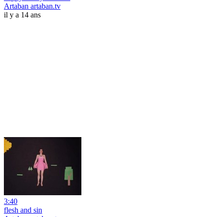
Artaban artaban.tv
il y a 14 ans
3:40
flesh and sin