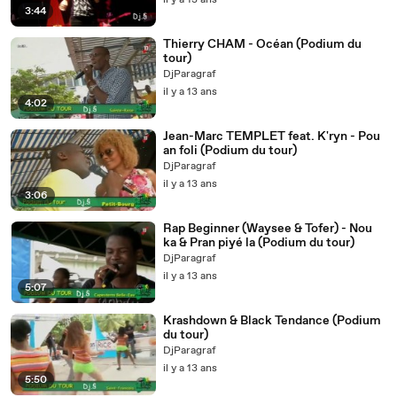
il y a 13 ans
3:44
Thierry CHAM - Océan (Podium du
tour)
DjParagraf
il y a 13 ans
4:02
Jean-Marc TEMPLET feat. K'ryn - Pou
an foli (Podium du tour)
DjParagraf
il y a 13 ans
3:06
Rap Beginner (Waysee & Tofer) - Nou
ka & Pran piyé la (Podium du tour)
DjParagraf
il y a 13 ans
5:07
Krashdown & Black Tendance (Podium
du tour)
DjParagraf
il y a 13 ans
5:50