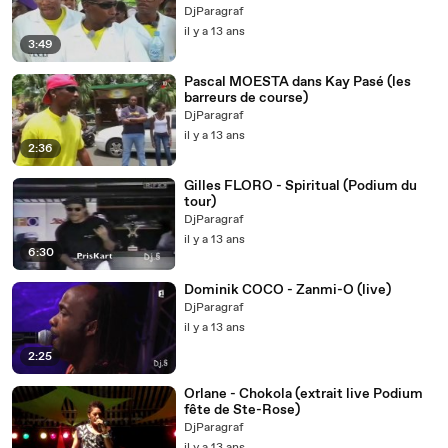
DjParagraf
il y a 13 ans
3:49
Pascal MOESTA dans Kay Pasé (les
barreurs de course)
DjParagraf
il y a 13 ans
2:36
Gilles FLORO - Spiritual (Podium du
tour)
DjParagraf
il y a 13 ans
6:30
Dominik COCO - Zanmi-O (live)
DjParagraf
il y a 13 ans
2:25
Orlane - Chokola (extrait live Podium
fête de Ste-Rose)
DjParagraf