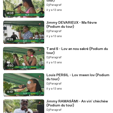
tour)
DjParagraf
il y a 13 ans
4:05
Jimmy DEVARIEUX - Ma fièvre
(Podium du tour)
DjParagraf
il y a 13 ans
4:28
T and S - Lov an nou sakré (Podium du
tour)
DjParagraf
il y a 13 ans
4:50
Louis PERSIL - Lov mwen lov (Podium
du tour)
DjParagraf
il y a 13 ans
4:19
Jimmy RAMASÂMI - An vin' chèchéw
(Podium du tour)
DjParagraf