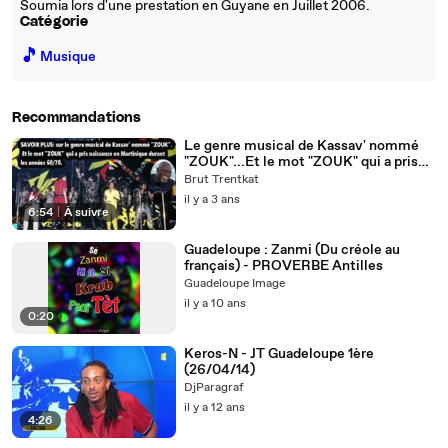
Soumia lors d'une prestation en Guyane en Juillet 2006.
Catégorie
🎵
Musique
Recommandations
Le genre musical de Kassav' nommé
"ZOUK"...Et le mot "ZOUK" qui a pris
naissance en Martinique durant les
Brut Trentkat
années 60/70.
il y a 3 ans
6:54
|
À suivre
Guadeloupe : Zanmi (Du créole au
français) - PROVERBE Antilles
Guadeloupe Image
il y a 10 ans
0:20
Keros-N - JT Guadeloupe 1ère
(26/04/14)
DjParagraf
il y a 12 ans
4:26