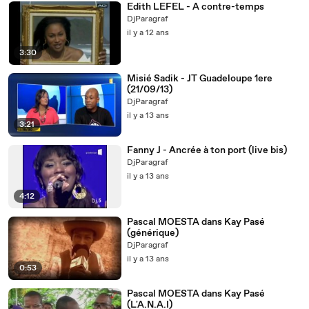
Edith LEFEL - A contre-temps
DjParagraf
il y a 12 ans
3:30
Misié Sadik - JT Guadeloupe 1ere
(21/09/13)
DjParagraf
il y a 13 ans
3:21
Fanny J - Ancrée à ton port (live bis)
DjParagraf
il y a 13 ans
4:12
Pascal MOESTA dans Kay Pasé
(générique)
DjParagraf
il y a 13 ans
0:53
Pascal MOESTA dans Kay Pasé
(L'A.N.A.I)