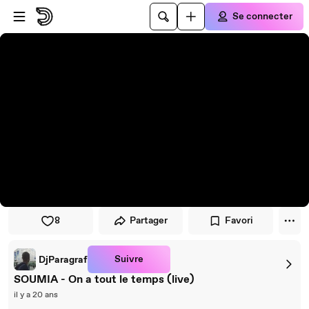
Passer au player
Passer au contenu principal
Se connecter
8
Partager
Favori
Suivre
DjParagraf
SOUMIA - On a tout le temps (live)
il y a 20 ans