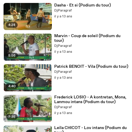
Dasha - Et si (Podium du tour)
DjParagraf
il y a 13 ans
4:28
Marvin - Coup de soleil (Podium du
tour)
DjParagraf
il y a 13 ans
5:56
Patrick BENOIT - Vila (Podium du tour)
DjParagraf
il y a 13 ans
4:40
Frederick LOSIO - A kontretan, Mona,
Lanmou intans (Podium du tour)
DjParagraf
il y a 13 ans
7:35
Leïla CHICOT - Lov intans (Podium du