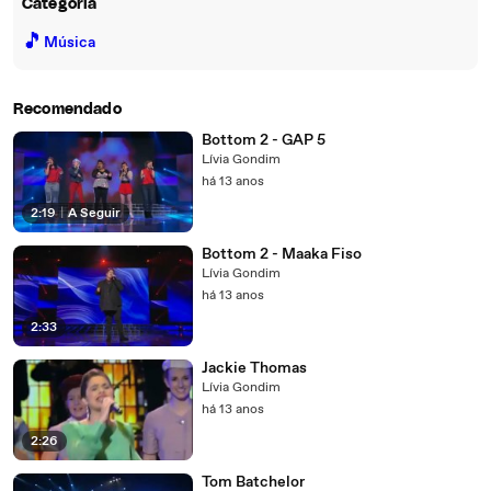
Categoria
🎵
Música
Recomendado
Bottom 2 - GAP 5
Lívia Gondim
há 13 anos
2:19
|
A Seguir
Bottom 2 - Maaka Fiso
Lívia Gondim
há 13 anos
2:33
Jackie Thomas
Lívia Gondim
há 13 anos
2:26
Tom Batchelor