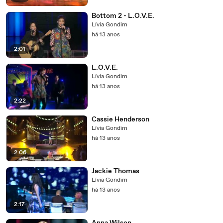
Bottom 2 - L.O.V.E.
Lívia Gondim
há 13 anos
2:01
L.O.V.E.
Lívia Gondim
há 13 anos
2:22
Cassie Henderson
Lívia Gondim
há 13 anos
2:06
Jackie Thomas
Lívia Gondim
há 13 anos
2:17