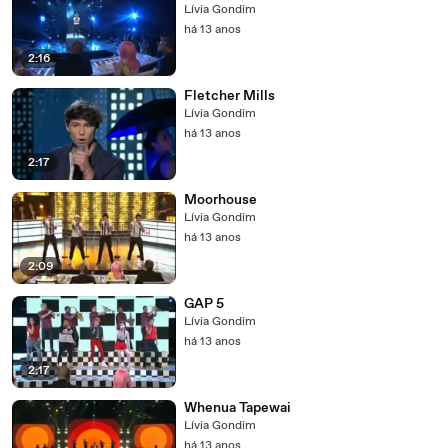
Lívia Gondim
há 13 anos
2:16
Fletcher Mills
Lívia Gondim
há 13 anos
2:17
Moorhouse
Lívia Gondim
há 13 anos
2:09
GAP 5
Lívia Gondim
há 13 anos
2:17
Whenua Tapewai
Lívia Gondim
há 13 anos