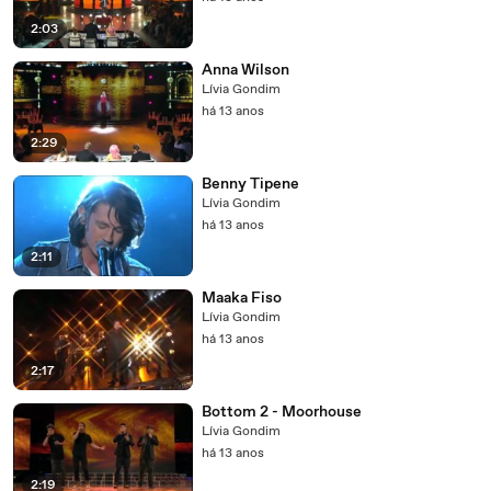
2:03
Anna Wilson
Lívia Gondim
há 13 anos
2:29
Benny Tipene
Lívia Gondim
há 13 anos
2:11
Maaka Fiso
Lívia Gondim
há 13 anos
2:17
Bottom 2 - Moorhouse
Lívia Gondim
há 13 anos
2:19