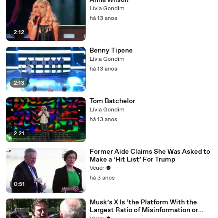
Anna Wilson
Lívia Gondim
há 13 anos
2:12
Benny Tipene
Lívia Gondim
há 13 anos
2:13
Tom Batchelor
Lívia Gondim
há 13 anos
2:21
Former Aide Claims She Was Asked to
Make a ‘Hit List’ For Trump
Veuer
há 3 anos
0:51
Musk’s X Is ‘the Platform With the
Largest Ratio of Misinformation or