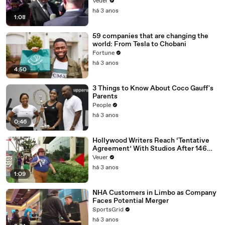
Disinformation’ Amongst All Social
Veuer
Media Platforms
há 3 anos
1:08
59 companies that are changing the
world: From Tesla to Chobani
Fortune
há 3 anos
4:50
3 Things to Know About Coco Gauff's
Parents
People
há 3 anos
0:46
Hollywood Writers Reach ‘Tentative
Agreement’ With Studios After 146
Day Strike
Veuer
há 3 anos
1:09
NHA Customers in Limbo as Company
Faces Potential Merger
SportsGrid
há 3 anos