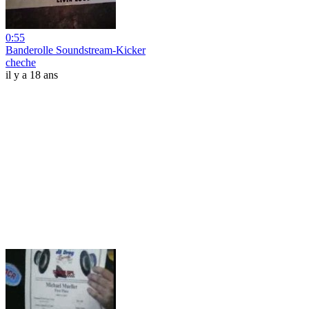
0:55
Banderolle Soundstream-Kicker
cheche
il y a 18 ans