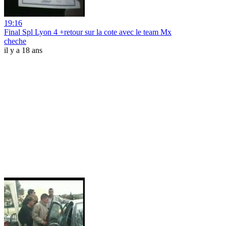
19:16
Final Spl Lyon 4 +retour sur la cote avec le team Mx
cheche
il y a 18 ans