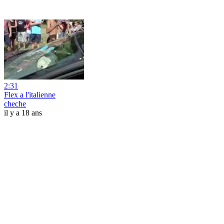
2:31
Flex a l'italienne
cheche
il y a 18 ans