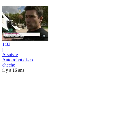
1:33
|
À suivre
Auto robot disco
cheche
il y a 16 ans