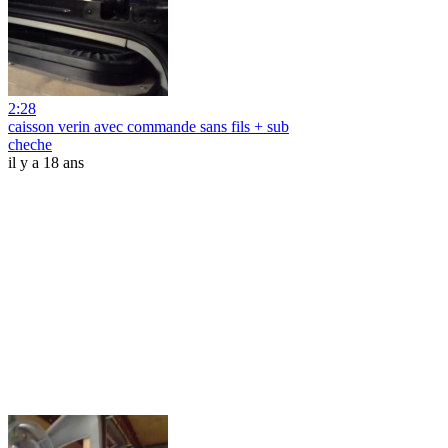
2:28
caisson verin avec commande sans fils + sub
cheche
il y a 18 ans