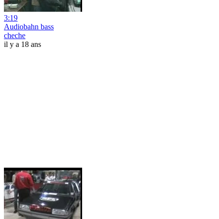
3:19
Audiobahn bass
cheche
il y a 18 ans