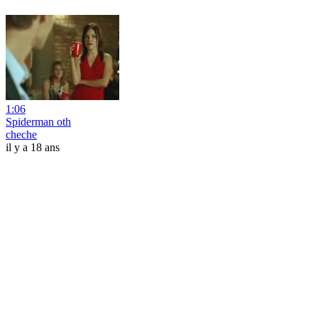
1:06
Spiderman oth
cheche
il y a 18 ans