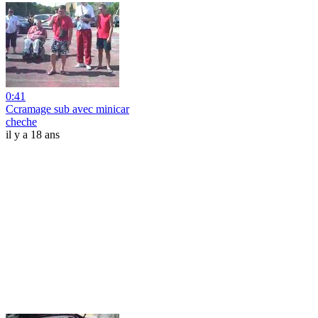
0:41
Ccramage sub avec minicar
cheche
il y a 18 ans