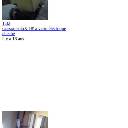
1:32
caisson soloX 18' a verin électrique
cheche
il y a 18 ans