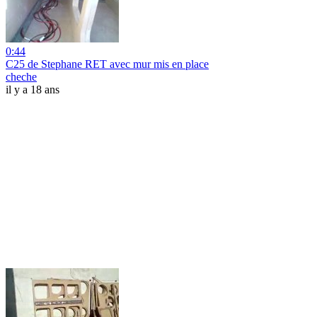
0:44
C25 de Stephane RET avec mur mis en place
cheche
il y a 18 ans