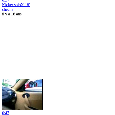
0:57
Kicker soloX 18'
cheche
il y a 18 ans
0:47