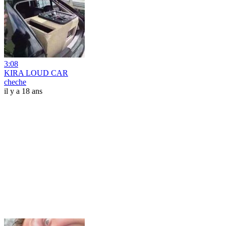
3:08
KIRA LOUD CAR
cheche
il y a 18 ans