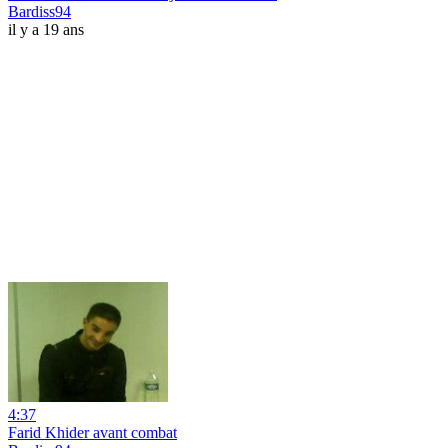
Bardiss94
il y a 19 ans
4:37
Farid Khider avant combat