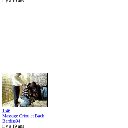
il y a 19 ans
1:46
Massage Criou et Bach
Bardiss94
il y a 19 ans