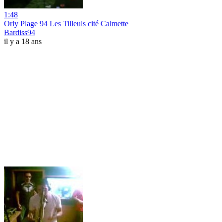
1:48
Orly Plage 94 Les Tilleuls cité Calmette
Bardiss94
il y a 18 ans