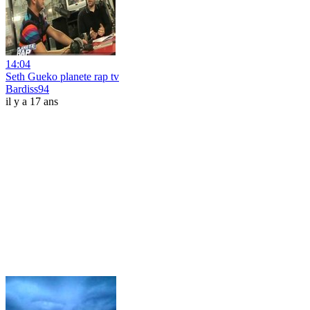
14:04
Seth Gueko planete rap tv
Bardiss94
il y a 17 ans