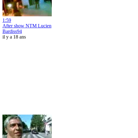
1:59
After show NTM Lucien
Bardiss94
il y a 18 ans