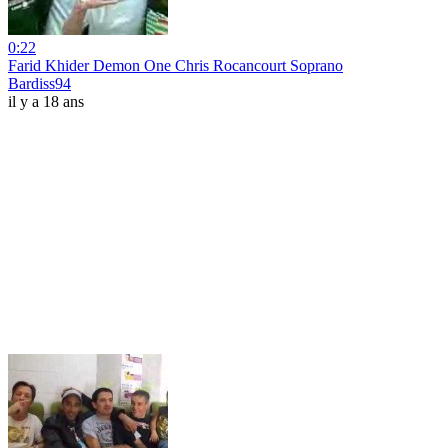
0:22
Farid Khider Demon One Chris Rocancourt Soprano
Bardiss94
il y a 18 ans