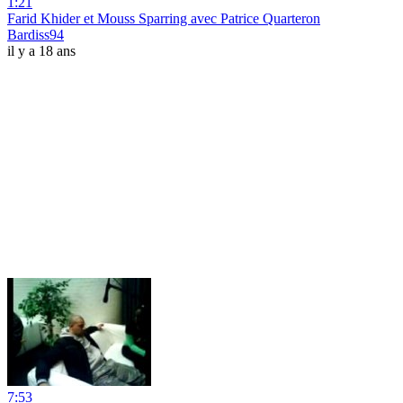
1:21
Farid Khider et Mouss Sparring avec Patrice Quarteron
Bardiss94
il y a 18 ans
7:53