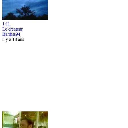
1:11
Le createur
Bardiss94
il y a 18 ans