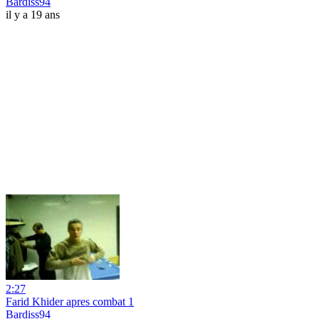
Bardiss94
il y a 19 ans
2:27
Farid Khider apres combat 1
Bardiss94