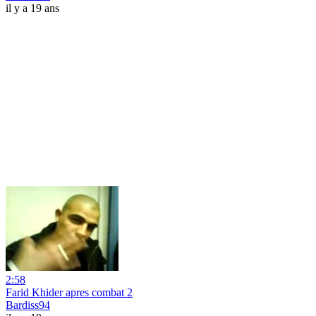
il y a 19 ans
2:58
Farid Khider apres combat 2
Bardiss94