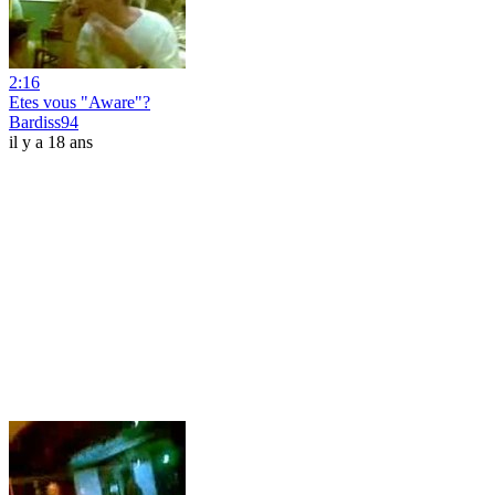
2:16
Etes vous "Aware"?
Bardiss94
il y a 18 ans