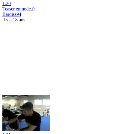
1:20
Teaser enmode.fr
Bardiss94
il y a 18 ans