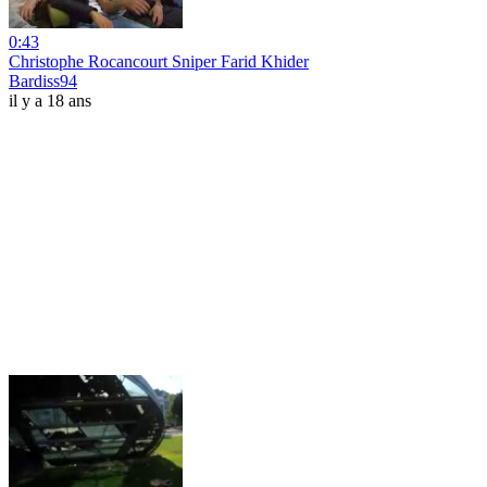
0:43
Christophe Rocancourt Sniper Farid Khider
Bardiss94
il y a 18 ans