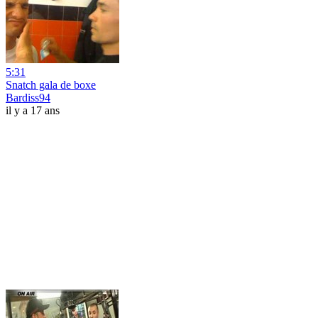
5:31
Snatch gala de boxe
Bardiss94
il y a 17 ans