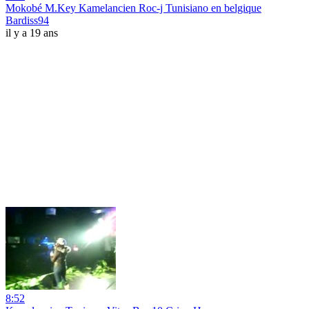
Mokobé M.Key Kamelancien Roc-j Tunisiano en belgique
Bardiss94
il y a 19 ans
8:52