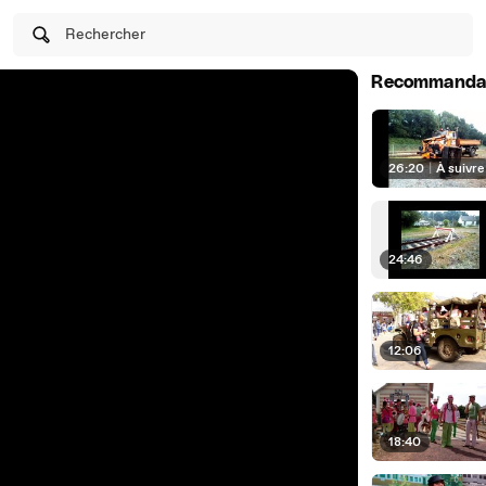
Rechercher
Recommanda
26:20
|
À suivre
24:46
12:06
18:40