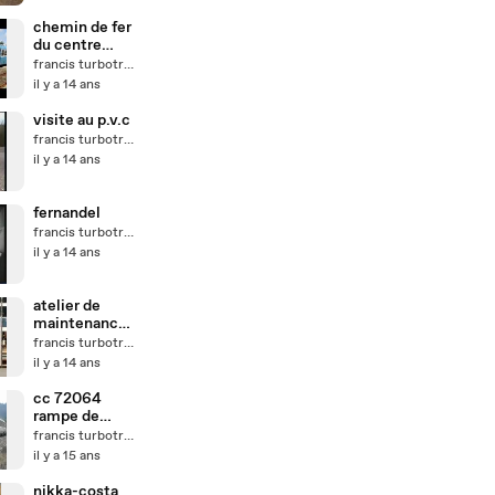
chemin de fer
du centre
bretagne
francis turbotrain
il y a 14 ans
visite au p.v.c
francis turbotrain
il y a 14 ans
fernandel
francis turbotrain
il y a 14 ans
atelier de
maintenance
sncf
francis turbotrain
il y a 14 ans
cc 72064
rampe de
sauvages
francis turbotrain
il y a 15 ans
nikka-costa