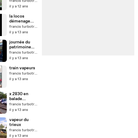
francis turbotrain
il y a 12 ans
la locos
démenage...
francis turbotrain
il y a 13 ans
journée du
patrimoine
sncf
francis turbotrain
il y a 13 ans
train vapeurs
francis turbotrain
il y a 13 ans
x 2830 en
balade...
francis turbotrain
il y a 13 ans
vapeur du
trieux
francis turbotrain
il y a 13 ans