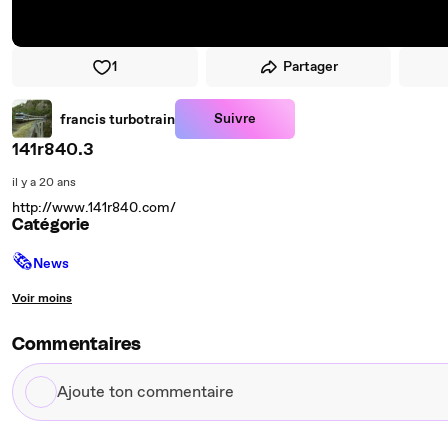
1
Partager
Suivre
francis turbotrain
141r840.3
il y a 20 ans
http://www.141r840.com/
Catégorie
🗞
News
Voir moins
Commentaires
Ajoute
ton
commentaire