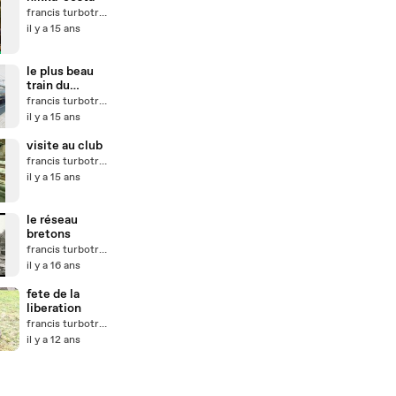
francis turbotrain
il y a 15 ans
le plus beau
train du
monde
francis turbotrain
il y a 15 ans
visite au club
francis turbotrain
il y a 15 ans
le réseau
bretons
francis turbotrain
il y a 16 ans
fete de la
liberation
francis turbotrain
il y a 12 ans