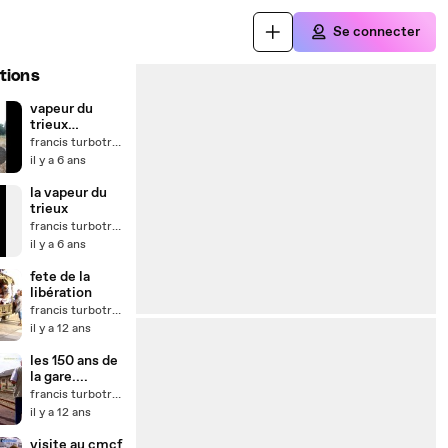
Se connecter
tions
vapeur du
trieux
(paimpol)
francis turbotrain
il y a 6 ans
la vapeur du
trieux
francis turbotrain
il y a 6 ans
fete de la
libération
francis turbotrain
il y a 12 ans
les 150 ans de
la gare....
francis turbotrain
il y a 12 ans
visite au cmcf