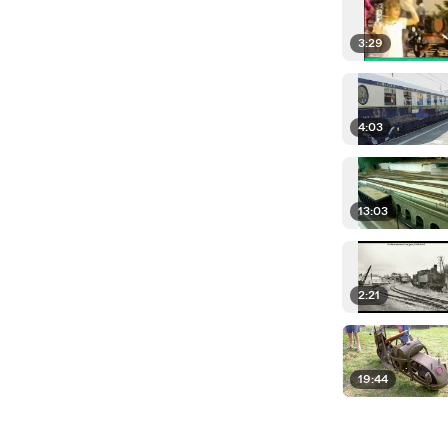
3:29
4:03
13:03
2:21
19:44