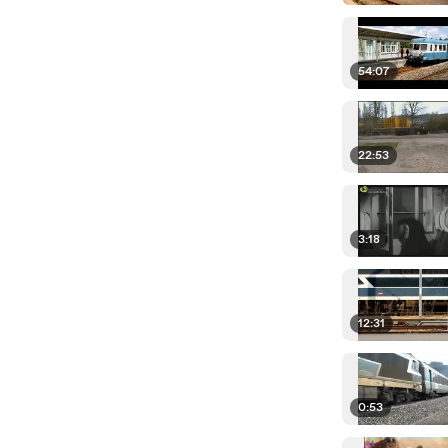
54:07
22:53
3:18
12:31
0:53