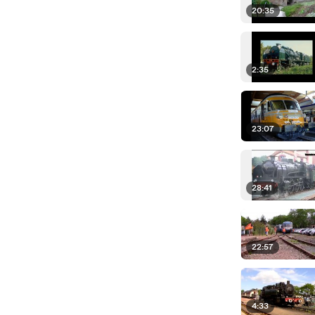
20:35
2:35
23:07
28:41
22:57
4:33