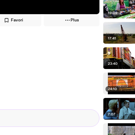
19:09
Favori
Plus
17:41
23:40
24:10
7:07