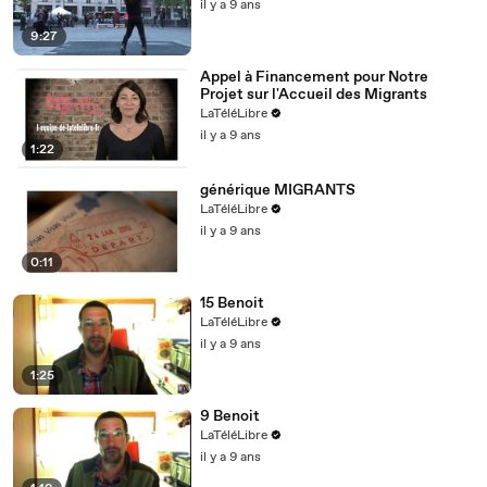
il y a 9 ans
9:27
Appel à Financement pour Notre
Projet sur l'Accueil des Migrants
LaTéléLibre
il y a 9 ans
1:22
générique MIGRANTS
LaTéléLibre
il y a 9 ans
0:11
15 Benoit
LaTéléLibre
il y a 9 ans
1:25
9 Benoit
LaTéléLibre
il y a 9 ans