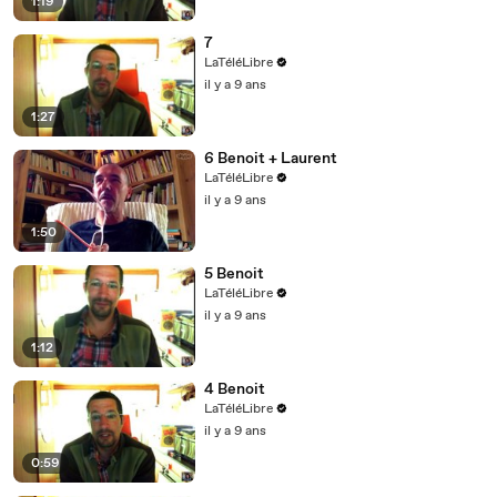
1:19
7
LaTéléLibre
il y a 9 ans
1:27
6 Benoit + Laurent
LaTéléLibre
il y a 9 ans
1:50
5 Benoit
LaTéléLibre
il y a 9 ans
1:12
4 Benoit
LaTéléLibre
il y a 9 ans
0:59