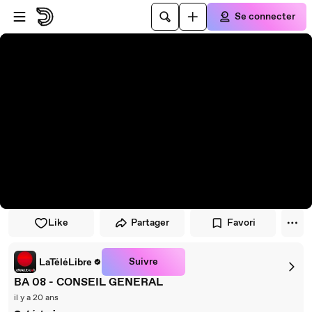
Passer au player
Passer au contenu principal
Se connecter
Like
Partager
Favori
Suivre
LaTéléLibre
BA 08 - CONSEIL GENERAL
il y a 20 ans