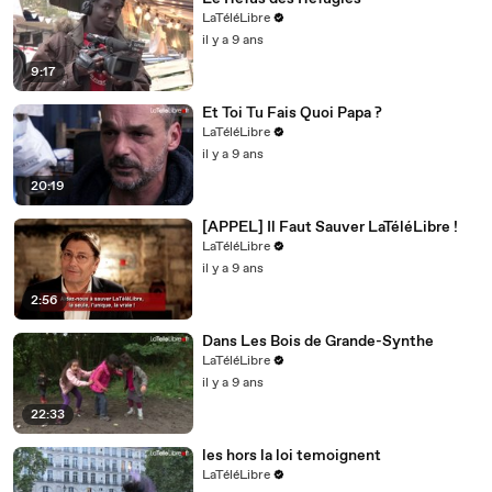
LaTéléLibre
il y a 9 ans
9:17
Et Toi Tu Fais Quoi Papa ?
LaTéléLibre
il y a 9 ans
20:19
[APPEL] Il Faut Sauver LaTéléLibre !
LaTéléLibre
il y a 9 ans
2:56
Dans Les Bois de Grande-Synthe
LaTéléLibre
il y a 9 ans
22:33
les hors la loi temoignent
LaTéléLibre