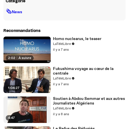
Catégorie
🗞
News
Recommandations
Homo nuclearus, le teaser
LaTéléLibre
il y a 7 ans
2:02
|
À suivre
Fukushima voyage au cœur de la
centrale
LaTéléLibre
il y a 7 ans
1:04:27
Soutien à Abdou Semmar et aux autres
Journalistes Algériens
LaTéléLibre
il y a 8 ans
4:47
Le Refus des Réfugiés