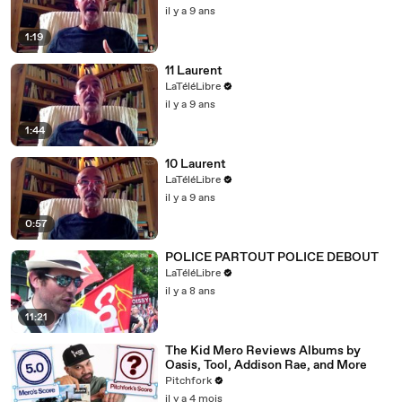
il y a 9 ans
1:19
11 Laurent
LaTéléLibre
il y a 9 ans
1:44
10 Laurent
LaTéléLibre
il y a 9 ans
0:57
POLICE PARTOUT POLICE DEBOUT
LaTéléLibre
il y a 8 ans
11:21
The Kid Mero Reviews Albums by
Oasis, Tool, Addison Rae, and More
Pitchfork
il y a 4 mois