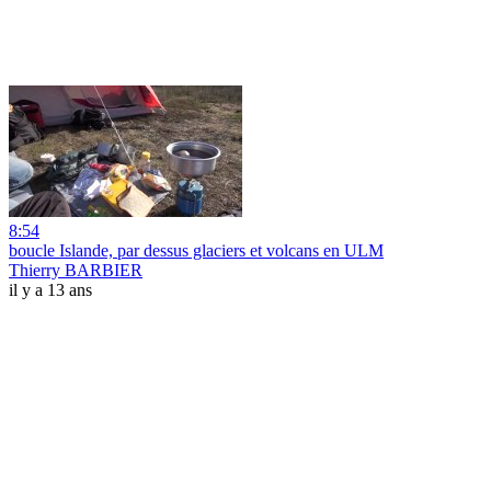
8:54
boucle Islande, par dessus glaciers et volcans en ULM
Thierry BARBIER
il y a 13 ans