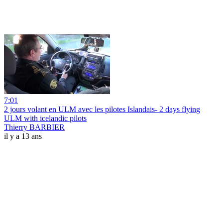
7:01
2 jours volant en ULM avec les pilotes Islandais- 2 days flying
ULM with icelandic pilots
Thierry BARBIER
il y a 13 ans