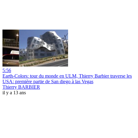
5:56
Earth-Colors: tour du monde en ULM, Thierry Barbier traverse les
USA: première partie de San diego à las Vegas
Thierry BARBIER
il y a 13 ans