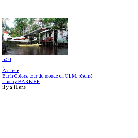
5:53
|
À suivre
Earth Colors, tour du monde en ULM, résumé
Thierry BARBIER
il y a 11 ans