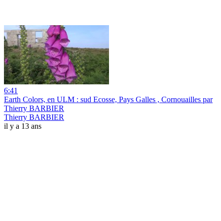
6:41
Earth Colors, en ULM : sud Ecosse, Pays Galles , Cornouailles par
Thierry BARBIER
Thierry BARBIER
il y a 13 ans