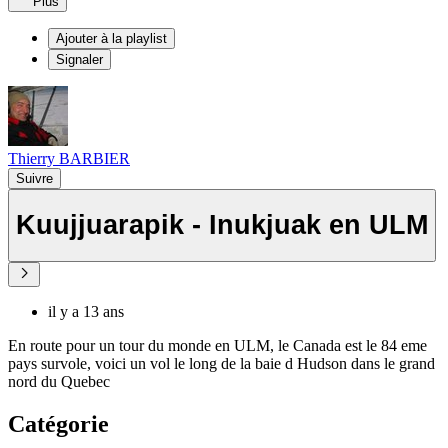
Plus
Ajouter à la playlist
Signaler
Thierry BARBIER
Suivre
Kuujjuarapik - Inukjuak en ULM
il y a 13 ans
En route pour un tour du monde en ULM, le Canada est le 84 eme
pays survole, voici un vol le long de la baie d Hudson dans le grand
nord du Quebec
Catégorie