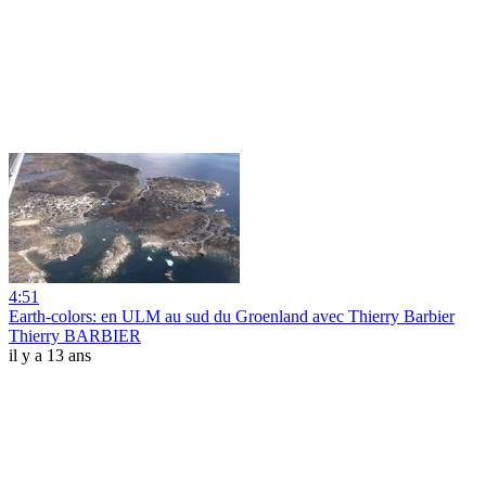
4:51
Earth-colors: en ULM au sud du Groenland avec Thierry Barbier
Thierry BARBIER
il y a 13 ans