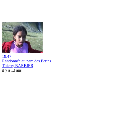
19:47
Randonnée au parc des Ecrins
Thierry BARBIER
il y a 13 ans