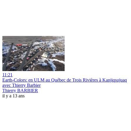
11:21
Earth-Colors: en ULM au Québec de Trois Rivières à Kanjiqsujuaq
avec Thierry Barbier
Thierry BARBIER
il y a 13 ans