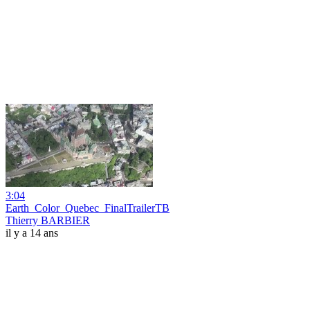
3:04
Earth_Color_Quebec_FinalTrailerTB
Thierry BARBIER
il y a 14 ans