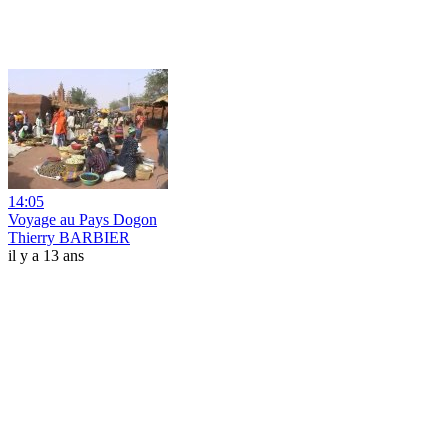
14:05
Voyage au Pays Dogon
Thierry BARBIER
il y a 13 ans