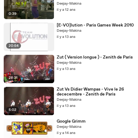
Deejay-Makina
il y a 12 ans
0:39
[E-VO]lution - Paris Games Week 2010
Deejay-Makina
il y a 13 ans
20:54
Zut ( Version longue ) - Zenith de Paris
Deejay-Makina
il y a 13 ans
28:31
Zut Vs Didier Wampas - Vive le 26
dececembre - Zenith de Paris
Deejay-Makina
il y a 13 ans
5:02
Google Grimm
Deejay-Makina
il y a 14 ans