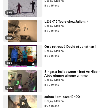
Deejay-Makina
il y a 15 ans
5:57
LE 6-7 à Tours chez Julien ;)
Deejay-Makina
il y a 15 ans
1:19
On a retrouvé David et Jonathan !
Deejay-Makina
il y a 15 ans
1:56
Singstar hallooween - fred Vs Nico -
Abba gimme gimme gimme
Deejay-Makina
il y a 16 ans
2:32
soiree kamikaze 18h00
Deejay-Makina
il y a 16 ans