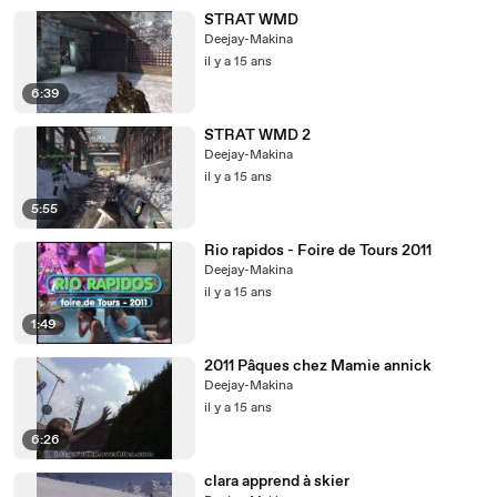
STRAT WMD
Deejay-Makina
il y a 15 ans
6:39
STRAT WMD 2
Deejay-Makina
il y a 15 ans
5:55
Rio rapidos - Foire de Tours 2011
Deejay-Makina
il y a 15 ans
1:49
2011 Pâques chez Mamie annick
Deejay-Makina
il y a 15 ans
6:26
clara apprend à skier