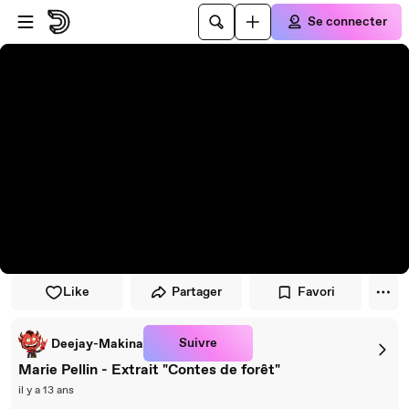
Passer au player
Passer au contenu principal
Se connecter
Like
Partager
Favori
Suivre
Deejay-Makina
Marie Pellin - Extrait "Contes de forêt"
il y a 13 ans