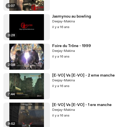
5:07
Jasmynou au bowling
Deejay-Makina
il y a 16 ans
0:28
Foire du Trône - 1999
Deejay-Makina
il y a 16 ans
2:09
[E-VO] Vs [E-VO] - 2 eme manche
Deejay-Makina
il y a 16 ans
7:44
[E-VO] Vs [E-VO] - 1 ere manche
Deejay-Makina
il y a 16 ans
9:52