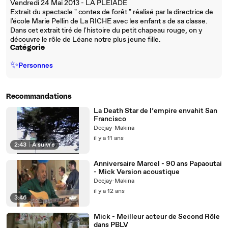
Vendredi 24 Mai 2013 - LA PLEIADE
Extrait du spectacle " contes de forêt " réalisé par la directrice de
l'école Marie Pellin de La RICHE avec les enfant s de sa classe.
Dans cet extrait tiré de l'histoire du petit chapeau rouge, on y
découvre le rôle de Léane notre plus jeune fille.
Catégorie
✨
Personnes
Recommandations
La Death Star de l’empire envahit San
Francisco
Deejay-Makina
il y a 11 ans
2:43
|
À suivre
Anniversaire Marcel - 90 ans Papaoutai
- Mick Version acoustique
Deejay-Makina
il y a 12 ans
3:46
Mick - Meilleur acteur de Second Rôle
dans PBLV