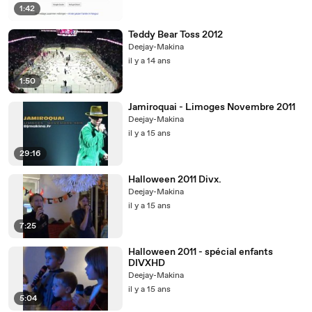
1:42
Teddy Bear Toss 2012
Deejay-Makina
il y a 14 ans
1:50
Jamiroquai - Limoges Novembre 2011
Deejay-Makina
il y a 15 ans
29:16
Halloween 2011 Divx.
Deejay-Makina
il y a 15 ans
7:25
Halloween 2011 - spécial enfants
DIVXHD
Deejay-Makina
il y a 15 ans
5:04