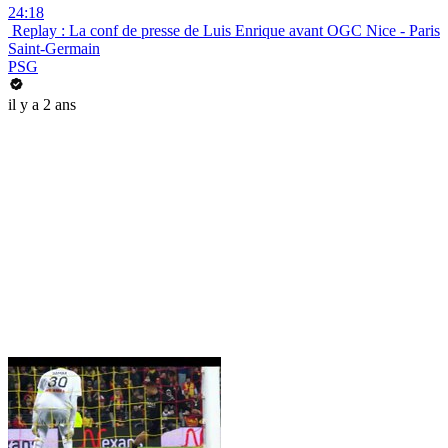
24:18
️ Replay : La conf de presse de Luis Enrique avant OGC Nice - Paris
Saint-Germain
PSG
il y a 2 ans