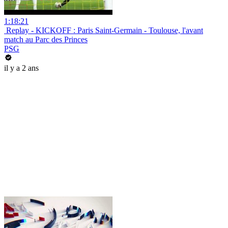
1:18:21
️ Replay - KICKOFF : Paris Saint-Germain - Toulouse, l'avant
match au Parc des Princes
PSG
il y a 2 ans