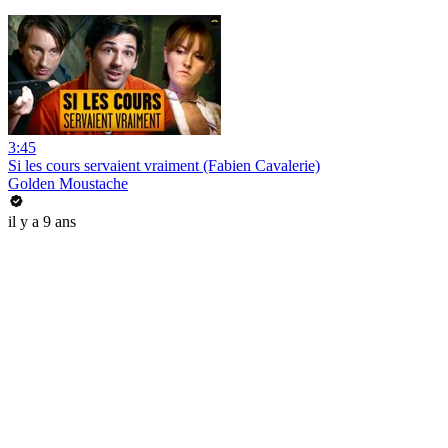
3:45
Si les cours servaient vraiment (Fabien Cavalerie)
Golden Moustache
il y a 9 ans