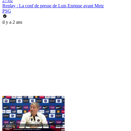
27:02
Replay : La conf de presse de Luis Enrique avant Metz
PSG
il y a 2 ans