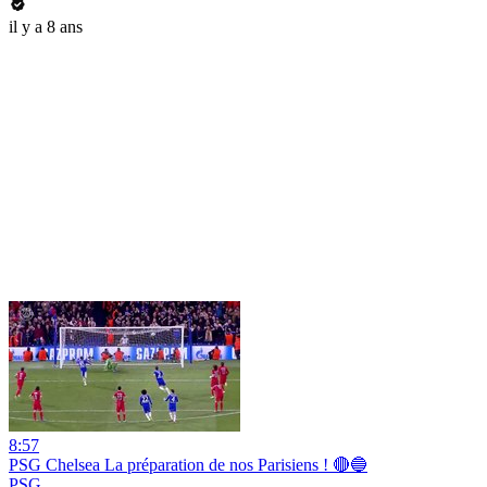
il y a 8 ans
8:57
PSG Chelsea La préparation de nos Parisiens ! 🔴🔵
PSG