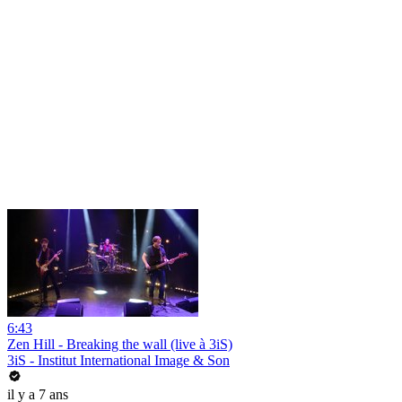
6:43
Zen Hill - Breaking the wall (live à 3iS)
3iS - Institut International Image & Son
il y a 7 ans