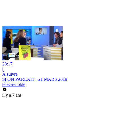
28:17
|
À suivre
SI ON PARLAIT - 21 MARS 2019
téléGrenoble
il y a 7 ans