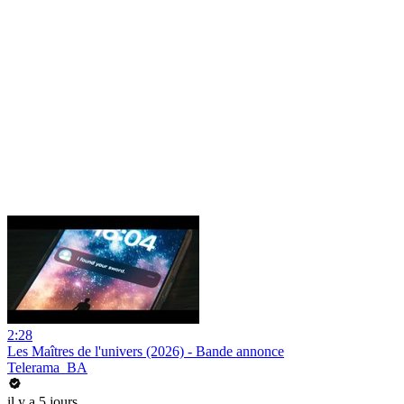
2:28
Les Maîtres de l'univers (2026) - Bande annonce
Telerama_BA
il y a 5 jours