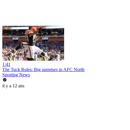
1:41
The Tuck Rules: Big surprises in AFC North
Sporting News
il y a 12 ans