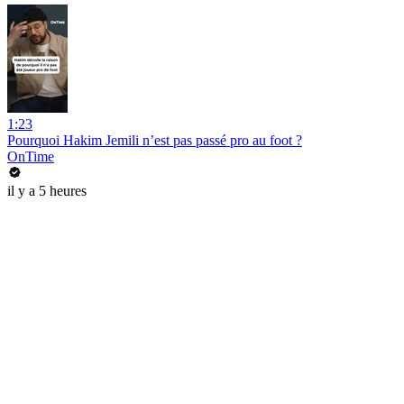
1:23
Pourquoi Hakim Jemili n’est pas passé pro au foot ?
OnTime
il y a 5 heures