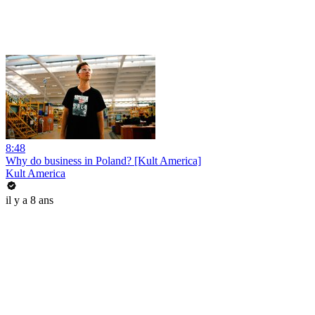
8:48
Why do business in Poland? [Kult America]
Kult America
il y a 8 ans