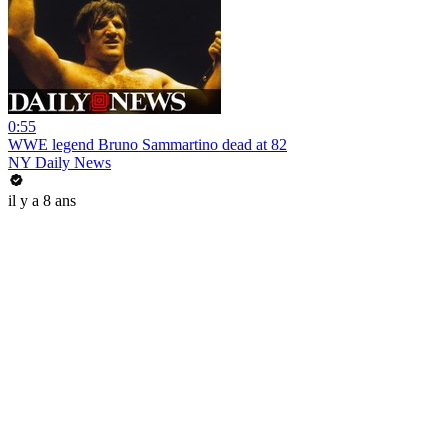
0:55
WWE legend Bruno Sammartino dead at 82
NY Daily News
il y a 8 ans