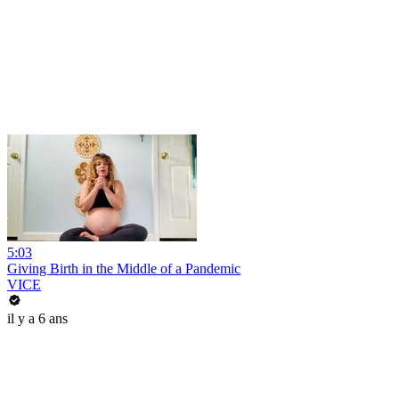
5:03
Giving Birth in the Middle of a Pandemic
VICE
il y a 6 ans