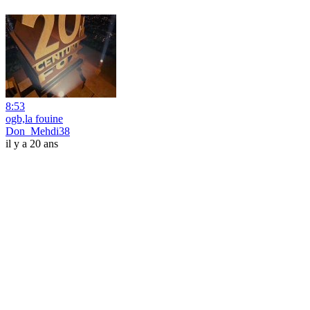
8:53
ogb,la fouine
Don_Mehdi38
il y a 20 ans