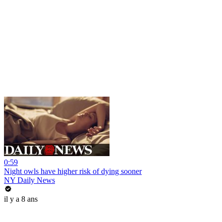
0:59
Night owls have higher risk of dying sooner
NY Daily News
il y a 8 ans