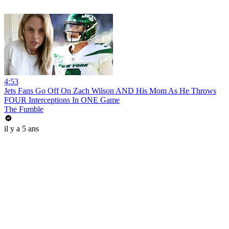
4:53
Jets Fans Go Off On Zach Wilson AND His Mom As He Throws
FOUR Interceptions In ONE Game
The Fumble
il y a 5 ans