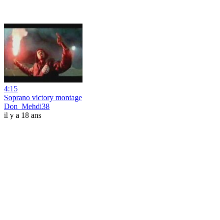
4:15
Soprano victory montage
Don_Mehdi38
il y a 18 ans