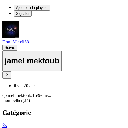
Ajouter à la playlist
Signaler
Don_Mehdi38
Suivre
jamel mektoub
il y a 20 ans
djamel mektoub:16/9eme...
montpellier(34)
Catégorie
🗞