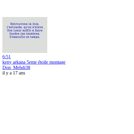
6:51
keny arkana 5eme étoile montage
Don_Mehdi38
il y a 17 ans