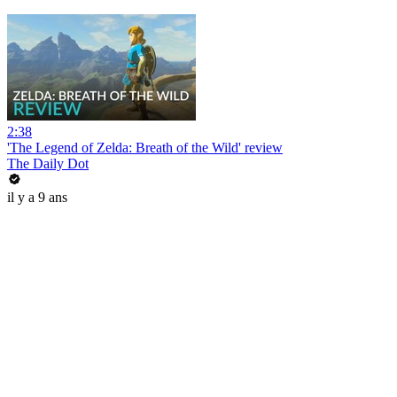
2:38
'The Legend of Zelda: Breath of the Wild' review
The Daily Dot
il y a 9 ans