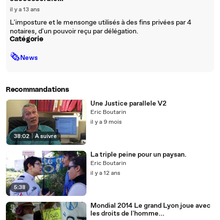
il y a 13 ans
L'imposture et le mensonge utilisés à des fins privées par 4
notaires, d'un pouvoir reçu par délégation.
Catégorie
🗞
News
Recommandations
Une Justice parallele V2
Eric Boutarin
il y a 9 mois
38:02
|
À suivre
La triple peine pour un paysan.
Eric Boutarin
il y a 12 ans
5:38
Mondial 2014 Le grand Lyon joue avec
les droits de l'homme...