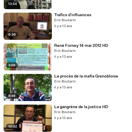
13:54
Trafics d'influences
Eric Boutarin
il y a 13 ans
6:36
René Forney 14 mai 2012 HD
Eric Boutarin
il y a 13 ans
3:56
Le procès de la mafia Grenobloise
Eric Boutarin
il y a 13 ans
8:46
La gangrène de la justice HD
Eric Boutarin
il y a 13 ans
10:32