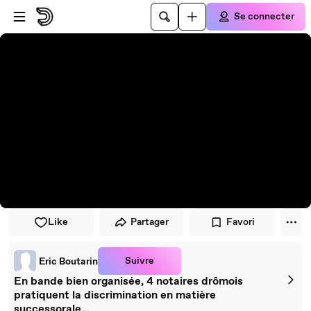
Passer au player
Passer au contenu principal
Se connecter
Like
Partager
Favori
Suivre
Eric Boutarin
En bande bien organisée, 4 notaires drômois
pratiquent la discrimination en matière
successorale...