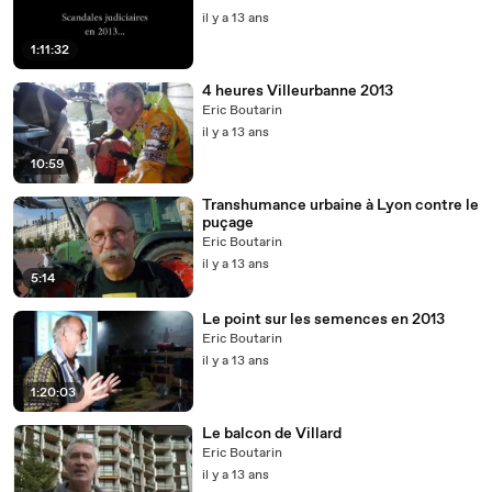
il y a 13 ans
1:11:32
4 heures Villeurbanne 2013
Eric Boutarin
il y a 13 ans
10:59
Transhumance urbaine à Lyon contre le
puçage
Eric Boutarin
il y a 13 ans
5:14
Le point sur les semences en 2013
Eric Boutarin
il y a 13 ans
1:20:03
Le balcon de Villard
Eric Boutarin
il y a 13 ans