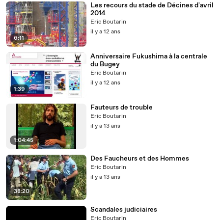
Les recours du stade de Décines d'avril
2014
Eric Boutarin
il y a 12 ans
6:11
Anniversaire Fukushima à la centrale
du Bugey
Eric Boutarin
il y a 12 ans
1:39
Fauteurs de trouble
Eric Boutarin
il y a 13 ans
1:04:45
Des Faucheurs et des Hommes
Eric Boutarin
il y a 13 ans
38:20
Scandales judiciaires
Eric Boutarin