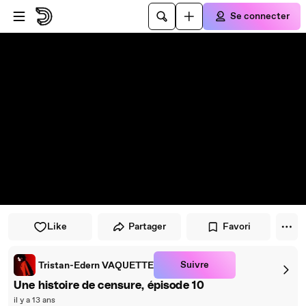
Passer au player
Passer au contenu principal
Se connecter
Like
Partager
Favori
Suivre
Tristan-Edern VAQUETTE
Une histoire de censure, épisode 10
il y a 13 ans