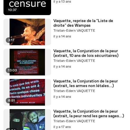
il y a 13 ans
10:37
Vaquette, reprise de la "Liste de
droite" des Wampas
Tristan-Edern VAQUETTE
il y a 14 ans
3:17
Vaquette, la Conjuration de la peur
(extrait, 10 ans de lois sécuritaires)
Tristan-Edern VAQUETTE
il y a 14 ans
13:03
Vaquette, la Conjuration de la peur
(extrait, les armes non létales...)
Tristan-Edern VAQUETTE
il y a 14 ans
6:51
Vaquette, la Conjuration de la peur
(extrait, la peur rend les gens sages...)
Tristan-Edern VAQUETTE
il y a 17 ans