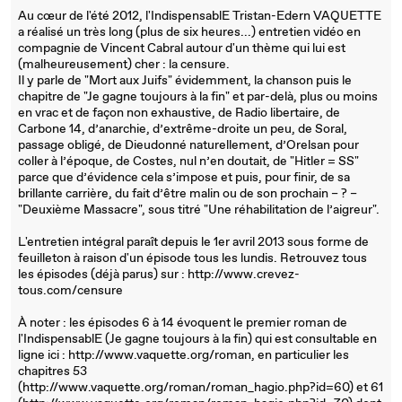
Au cœur de l'été 2012, l'IndispensablE Tristan-Edern VAQUETTE
a réalisé un très long (plus de six heures...) entretien vidéo en
compagnie de Vincent Cabral autour d'un thème qui lui est
(malheureusement) cher : la censure.
Il y parle de "Mort aux Juifs" évidemment, la chanson puis le
chapitre de "Je gagne toujours à la fin" et par-delà, plus ou moins
en vrac et de façon non exhaustive, de Radio libertaire, de
Carbone 14, d’anarchie, d’extrême-droite un peu, de Soral,
passage obligé, de Dieudonné naturellement, d’Orelsan pour
coller à l’époque, de Costes, nul n’en doutait, de "Hitler = SS"
parce que d’évidence cela s’impose et puis, pour finir, de sa
brillante carrière, du fait d’être malin ou de son prochain – ? –
"Deuxième Massacre", sous titré "Une réhabilitation de l’aigreur".
L'entretien intégral paraît depuis le 1er avril 2013 sous forme de
feuilleton à raison d'un épisode tous les lundis. Retrouvez tous
les épisodes (déjà parus) sur : http://www.crevez-
tous.com/censure
À noter : les épisodes 6 à 14 évoquent le premier roman de
l'IndispensablE (Je gagne toujours à la fin) qui est consultable en
ligne ici : http://www.vaquette.org/roman, en particulier les
chapitres 53
(http://www.vaquette.org/roman/roman_hagio.php?id=60) et 61