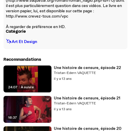
(http://www.vaquette.org/roman/roman_hagio.php?id=70) dont
il est plus particulièrement question dans ces vidéos. Le livre en
version papier, lui, est disponible sur cette page :
http://www.crevez-tous.com/vpc
À regarder de préférence en HD.
Catégorie
🦄
Art Et Design
Recommandations
Une histoire de censure, épisode 22
Tristan-Edern VAQUETTE
il y a 13 ans
24:07
|
À suivre
Une histoire de censure, épisode 21
Tristan-Edern VAQUETTE
il y a 13 ans
16:37
Une histoire de censure, épisode 20