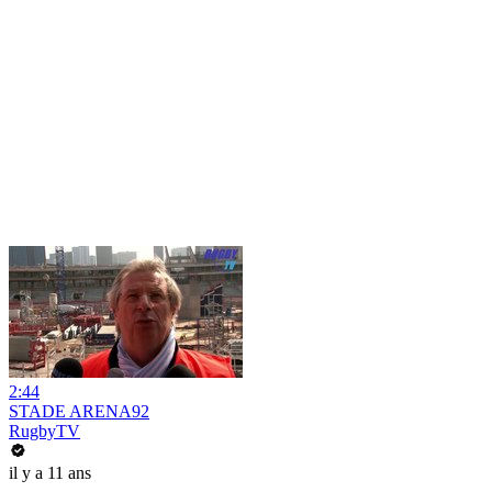
2:44
STADE ARENA92
RugbyTV
il y a 11 ans