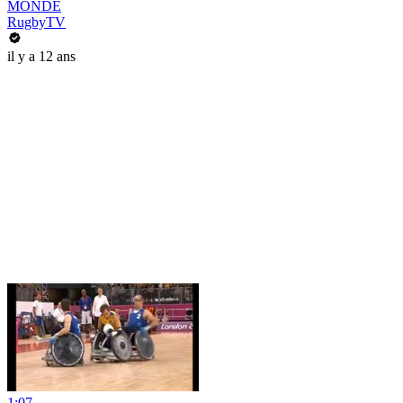
MONDE
RugbyTV
il y a 12 ans
1:07