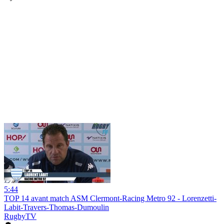
5:44
TOP 14 avant match ASM Clermont-Racing Metro 92 - Lorenzetti-
Labit-Travers-Thomas-Dumoulin
RugbyTV