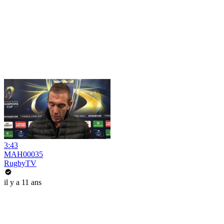
3:43
MAH00035
RugbyTV
il y a 11 ans