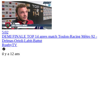
5:02
DEMI FINALE TOP 14 apres match Toulon-Racing Métro 92 -
Delmas-Orioli-Labit-Battut
RugbyTV
il y a 12 ans