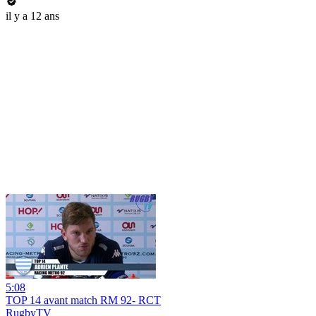
il y a 12 ans
5:08
TOP 14 avant match RM 92- RCT
RugbyTV