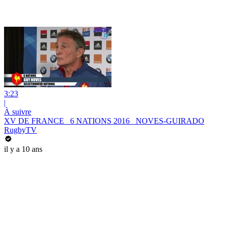
3:23
|
À suivre
XV DE FRANCE_ 6 NATIONS 2016_ NOVES-GUIRADO
RugbyTV
il y a 10 ans