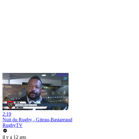
2:19
Nuit du Rugby - Giteau-Bastareaud
RugbyTV
il y a 12 ans