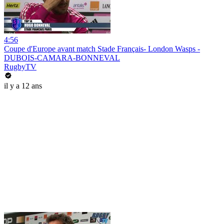
4:56
Coupe d'Europe avant match Stade Français- London Wasps -
DUBOIS-CAMARA-BONNEVAL
RugbyTV
il y a 12 ans