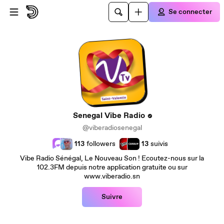
Passer au contenu principal
Se connecter
Senegal Vibe Radio
@viberadiosenegal
113
followers
13
suivis
Vibe Radio Sénégal, Le Nouveau Son ! Ecoutez-nous sur la
102.3FM depuis notre application gratuite ou sur
www.viberadio.sn
Suivre