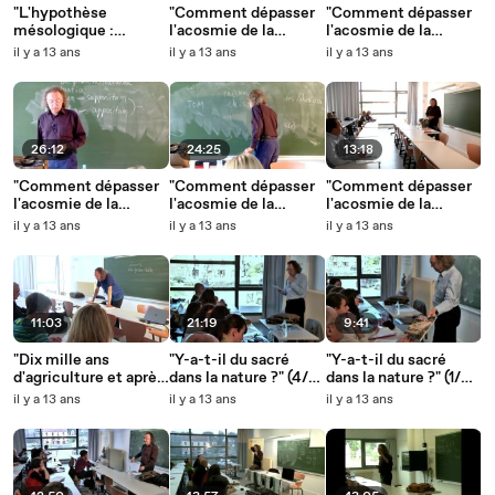
"L'hypothèse
"Comment dépasser
"Comment dépasser
mésologique :
l'acosmie de la
l'acosmie de la
histoire, évolution,
modernité ?" (5/5) -
modernité ?" (4/5) -
il y a 13 ans
il y a 13 ans
il y a 13 ans
trajection" - Augustin
Augustin Berque
Augustin Berque
Berque
26:12
24:25
13:18
"Comment dépasser
"Comment dépasser
"Comment dépasser
l'acosmie de la
l'acosmie de la
l'acosmie de la
modernité ?" (2/5) -
modernité ?" (3/5) -
modernité ?" (1/5) -
il y a 13 ans
il y a 13 ans
il y a 13 ans
Augustin Berque
Augustin Berque
Augustin Berque
11:03
21:19
9:41
"Dix mille ans
"Y-a-t-il du sacré
"Y-a-t-il du sacré
d'agriculture et après
dans la nature ?" (4/6)
dans la nature ?" (1/6)
?" (1/3) - Augustin
- Augustin Berque
- Augustin Berque
il y a 13 ans
il y a 13 ans
il y a 13 ans
Berque