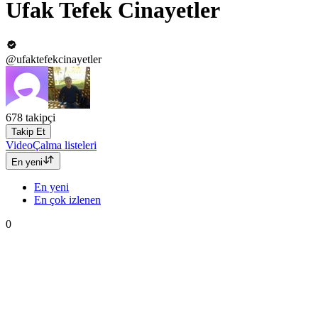
Ufak Tefek Cinayetler
@ufaktefekcinayetler
678
takipçi
Takip Et
Video
Çalma listeleri
En yeni
En yeni
En çok izlenen
0