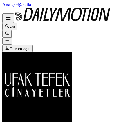
Ana içeriğe atla
Ara
Oturum açın