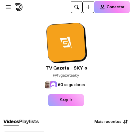
Ir para o conteúdo principal
Conectar
TV Gazeta - SKY
@tvgazetaaky
50
seguidores
Seguir
Mais recentes
Vídeos
Playlists