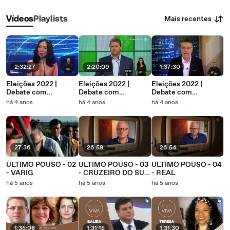
Mais recentes
Vídeos
Playlists
2:32:27
2:20:09
1:37:30
Eleições 2022 |
Eleições 2022 |
Eleições 2022 |
Debate com
Debate com
Debate com
candidatos à
candidatos ao
candidatos à
há 4 anos
há 4 anos
há 4 anos
Presidência da
Governo de São Paulo
Presidência da
República (2)
República
27:36
26:59
26:54
ÚLTIMO POUSO - 02
ÚLTIMO POUSO - 03
ÚLTIMO POUSO - 04
- VARIG
- CRUZEIRO DO SUL
- REAL
(1)
há 5 anos
há 5 anos
há 5 anos
1:35:08
1:31:15
1:31:30