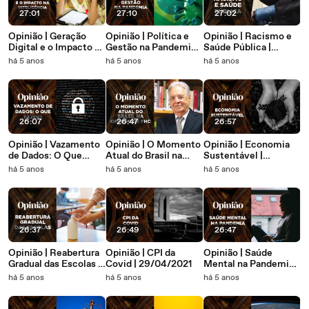
27:01
27:10
27:02
Opinião | Geração
Opinião | Política e
Opinião | Racismo e
Digital e o Impacto na
Gestão na Pandemia |
Saúde Pública |
Inteligência |
01/04/2021
13/05/2021
há 5 anos
há 5 anos
há 5 anos
22/04/2021
26:07
26:47
26:57
Opinião | Vazamento
Opinião | O Momento
Opinião | Economia
de Dados: O Que
Atual do Brasil na
Sustentável |
Fazer? | 08/04/2021
Opinião de FHC |
06/05/2021
há 5 anos
há 5 anos
há 5 anos
03/06/2021
26:37
26:49
26:47
Opinião | Reabertura
Opinião | CPI da
Opinião | Saúde
Gradual das Escolas |
Covid | 29/04/2021
Mental na Pandemia |
20/05/2021
15/04/2021
há 5 anos
há 5 anos
há 5 anos