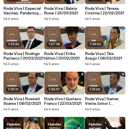
Roda Viva | Especial
Roda Viva | Baleia
Roda Viva | Teresa
Vacinas: Pandemia,
Rossi | 25/01/2021
Cristina | 22/02/2021
Um País no Caos |
há 5 anos
há 5 anos
há 5 anos
15/03/2021
1:33:22
1:27:38
1:34:02
Roda Viva | Rodrigo
Roda Viva | Erika
Roda Viva | Taís
Pacheco | 01/03/2021
Hilton | 01/02/2021
Araujo | 08/03/2021
há 5 anos
há 5 anos
há 5 anos
1:30:11
1:35:57
1:31:52
Roda Viva | Rossieli
Roda Viva | Gustavo
Roda Viva | Itamar
Soares | 08/02/2021
Franco | 22/03/2021
Vieira Junior |
15/02/2021
há 5 anos
há 5 anos
há 5 anos