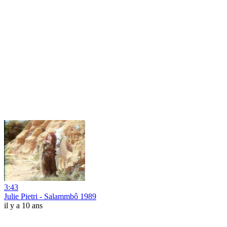
3:43
Julie Pietri - Salammbô 1989
il y a 10 ans