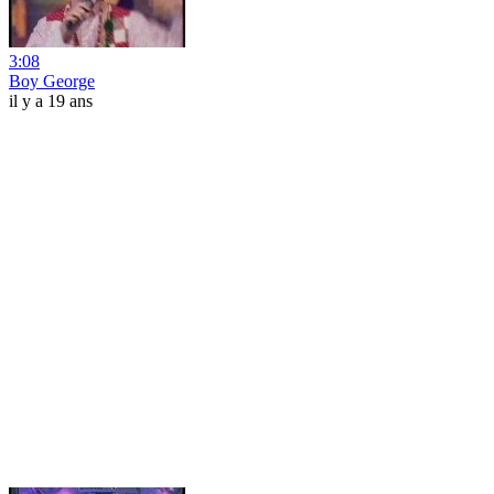
3:08
Boy George
il y a 19 ans