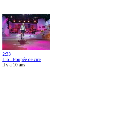
2:33
Lio - Poupée de cire
il y a 10 ans