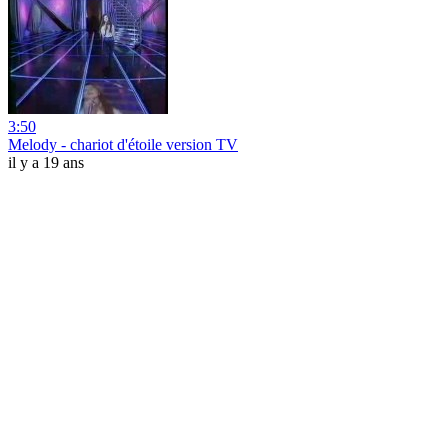
3:50
Melody - chariot d'étoile version TV
il y a 19 ans