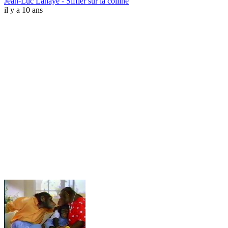
Jean-Luc Lahaye - Siffler sur la colline
il y a 10 ans