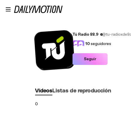
Saltar al contenido principal
Tú Radio 88.9
@tu-radioxde8
10
seguidores
Seguir
Vídeos
Listas de reproducción
0