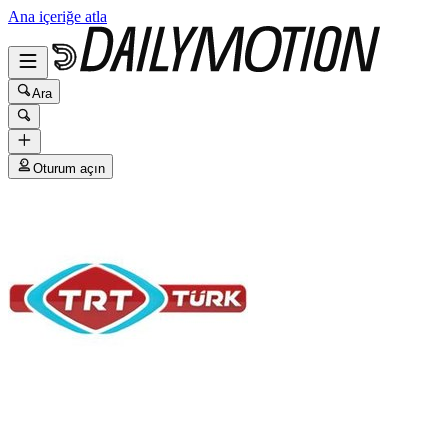
Ana içeriğe atla
Ara
Oturum açın