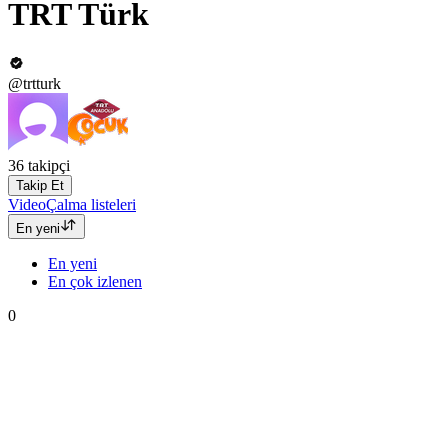
TRT Türk
@trtturk
36
takipçi
Takip Et
Video
Çalma listeleri
En yeni
En yeni
En çok izlenen
0