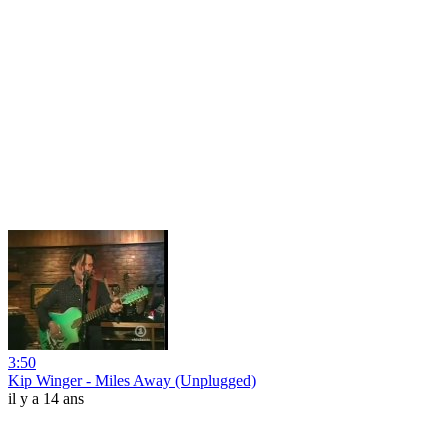
3:50
Kip Winger - Miles Away (Unplugged)
il y a 14 ans