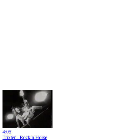
4:05
Trixter - Rockin Horse