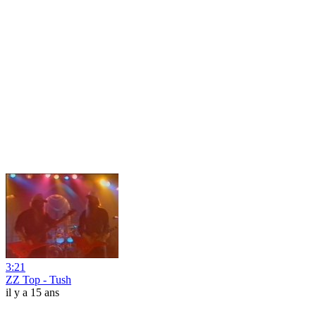
3:21
ZZ Top - Tush
il y a 15 ans