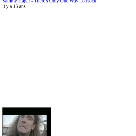
Sammy Hagar - There's Only One Way To Rock
il y a 15 ans