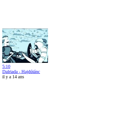
5:10
Dalriada - Hajdútánc
il y a 14 ans