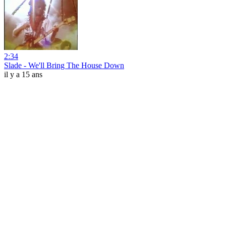
2:34
Slade - We'll Bring The House Down
il y a 15 ans