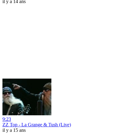
il y a 14 ans
9:23
ZZ Top - La Grange & Tush (Live)
il y a 15 ans