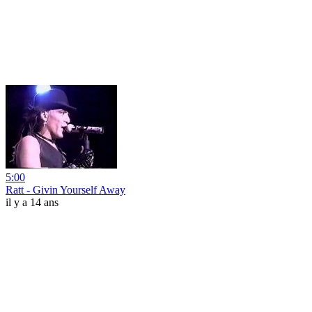
5:00
Ratt - Givin Yourself Away
il y a 14 ans