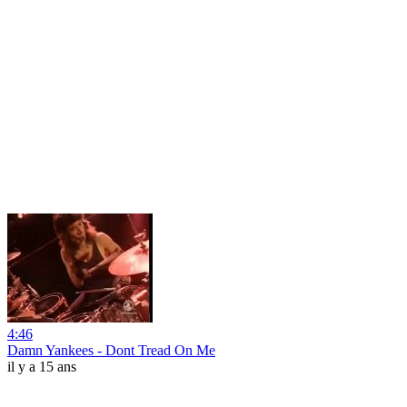
4:46
Damn Yankees - Dont Tread On Me
il y a 15 ans