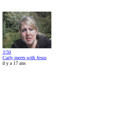
3:50
Carly meets with Jesus
il y a 17 ans