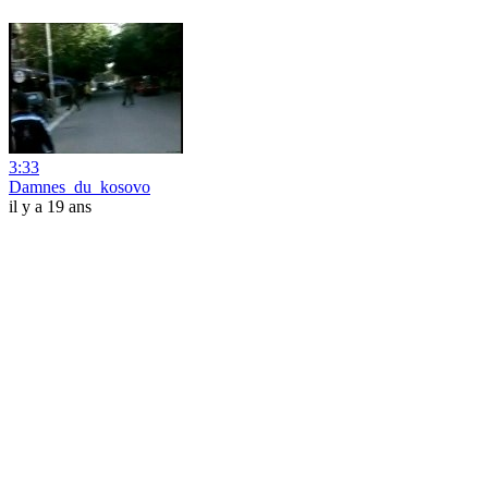
3:33
Damnes_du_kosovo
il y a 19 ans