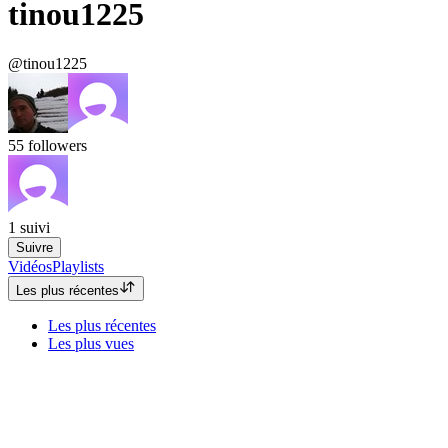
tinou1225
@tinou1225
55
followers
1
suivi
Suivre
Vidéos
Playlists
Les plus récentes
Les plus récentes
Les plus vues