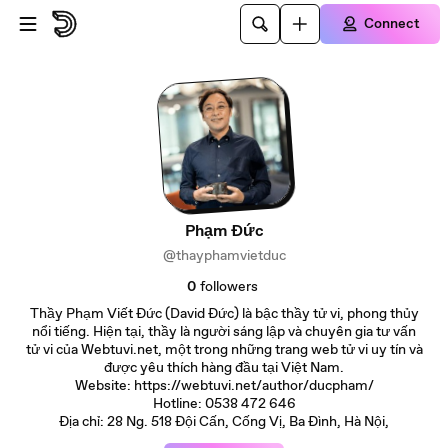
Skip to main content
Connect
Phạm Đức
@thayphamvietduc
0
followers
Thầy Phạm Viết Đức (David Đức) là bậc thầy tử vi, phong thủy
nổi tiếng. Hiện tại, thầy là người sáng lập và chuyên gia tư vấn
tử vi của Webtuvi.net, một trong những trang web tử vi uy tín và
được yêu thích hàng đầu tại Việt Nam.
Website: https://webtuvi.net/author/ducpham/
Hotline: 0538 472 646
Địa chỉ: 28 Ng. 518 Đội Cấn, Cống Vị, Ba Đình, Hà Nội,