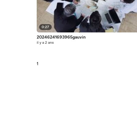
0:27
20246241693965gauvin
il y a 2 ans
1