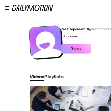
Passer au contenu principal
test-topcream
@test-topcre
0
follower
Suivre
Vidéos
Playlists