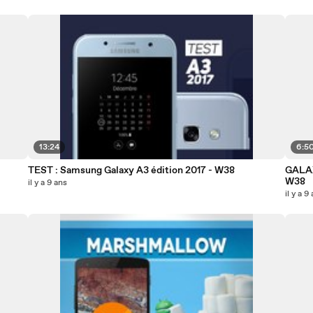
13:24
6:5
TEST : Samsung Galaxy A3 édition 2017 - W38
GALAXY
W38
il y a 9 ans
il y a 9