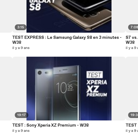
3:15
7:0
TEST EXPRESS : Le Samsung Galaxy S8 en 3 minutes -
S7 vs.
W38
W38
il y a 9 ans
il y a 9
19:17
19:
TEST : Sony Xperia XZ Premium - W38
TEST 
il y a 9 ans
il y a 9