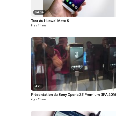
54:04
Test du Huawei Mate S
il y a 11 ans
4:23
Présentation du Sony Xperia Z5 Premium (IFA 2015
il y a 11 ans