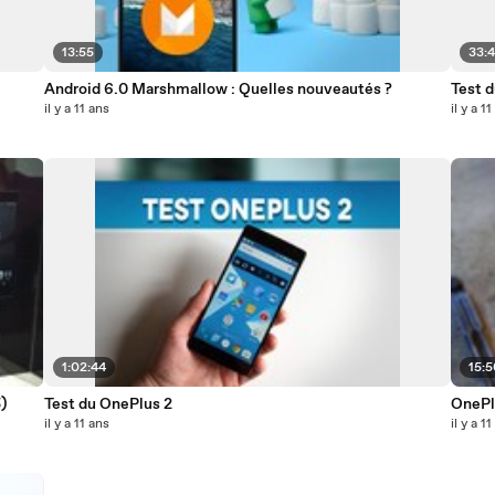
13:55
33:
Android 6.0 Marshmallow : Quelles nouveautés ?
Test 
il y a 11 ans
il y a 1
1:02:44
15:
)
Test du OnePlus 2
OnePlu
il y a 11 ans
il y a 1