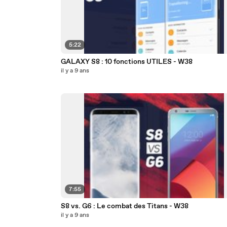
5:22
GALAXY S8 : 10 fonctions UTILES - W38
il y a 9 ans
7:55
S8 vs. G6 : Le combat des Titans - W38
il y a 9 ans