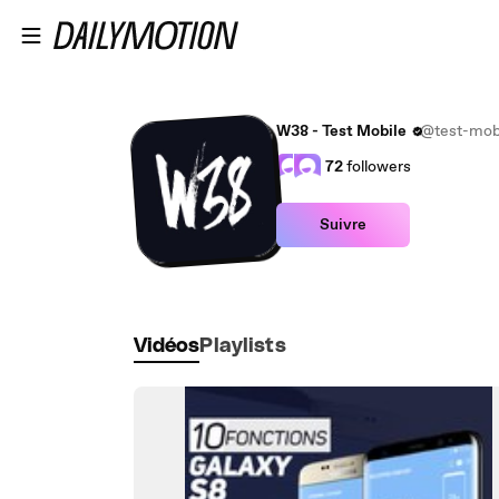
Passer au contenu principal
W38 - Test Mobile
@test-mob
72
followers
Suivre
Vidéos
Playlists