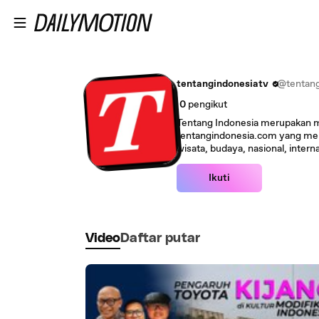
Lewatkan ke konten utama
tentangindonesiatv
@tentang
0
pengikut
Tentang Indonesia merupakan m
tentangindonesia.com yang men
wisata, budaya, nasional, inter
Ikuti
Video
Daftar putar