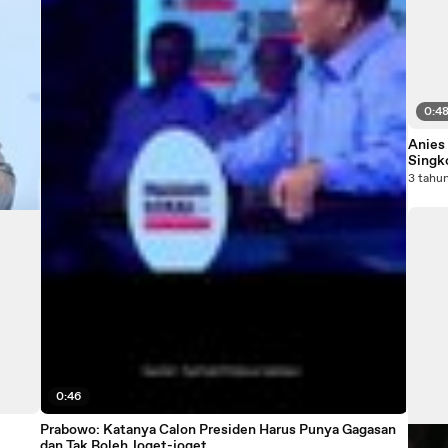
0:4
Anies
Singk
3 tahun
0:46
Prabowo: Katanya Calon Presiden Harus Punya Gagasan
dan Tak Boleh Joget-joget