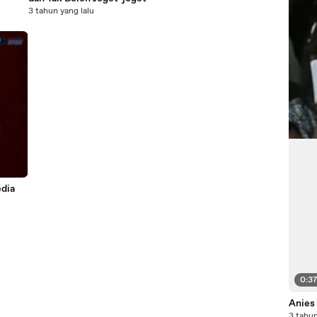
3 tahun yang lalu
edia
0:3
Anies
3 tahun