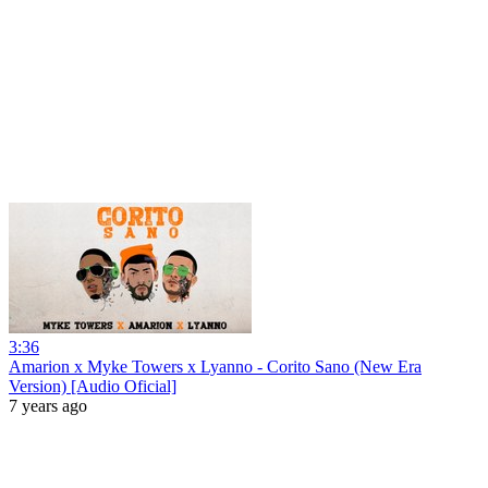
3:36
Amarion x Myke Towers x Lyanno - Corito Sano (New Era
Version) [Audio Oficial]
7 years ago