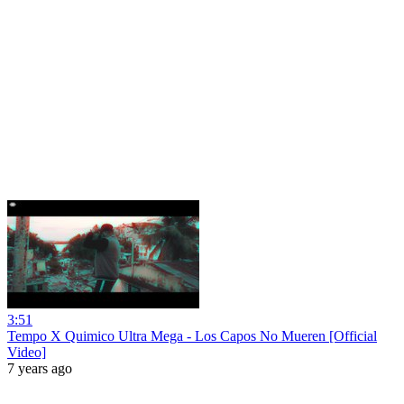
3:51
Tempo X Quimico Ultra Mega - Los Capos No Mueren [Official
Video]
7 years ago