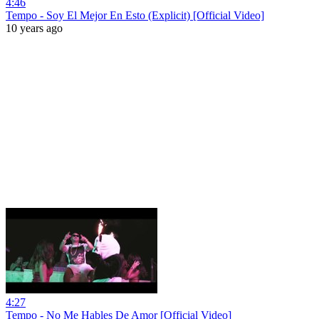
4:46
Tempo - Soy El Mejor En Esto (Explicit) [Official Video]
10 years ago
4:27
Tempo - No Me Hables De Amor [Official Video]