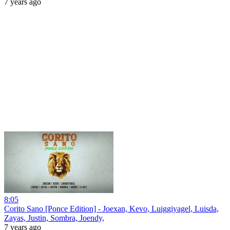
7 years ago
8:05
Corito Sano [Ponce Edition] - Joexan, Kevo, Luiggiyagel, Luisda,
Zayas, Justin, Sombra, Joendy,
7 years ago