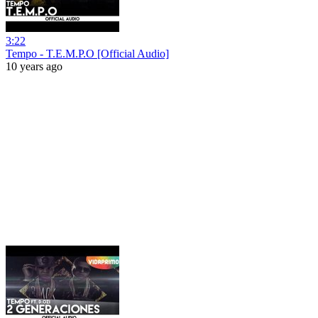
3:22
Tempo - T.E.M.P.O [Official Audio]
10 years ago