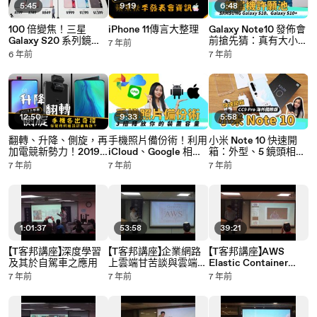
5:45
9:19
6:48
100 倍變焦！三星
iPhone 11傳言大整理
Galaxy Note10 發佈會
Galaxy S20 系列鏡
前搶先猜：真有大小雙
7 年前
頭、錄影、Quick
版本？12G 記憶體？
6 年前
7 年前
Share、Google Duo、
ToF 鏡頭？（feat.科技
螢幕五大特色解析
暖男-劉胖胖）
12:50
9:33
5:58
翻轉、升降、側旋，再
手機照片備份術！利用
小米 Note 10 快速開
加電競新勢力！2019
iCloud、Google 相簿
箱：外型、5 鏡頭相
上半年手機各出奇招
和 LINE 相簿釋放你的
機、人像與夜景模式實
7 年前
7 年前
7 年前
你覺得何種設計最有
裝置容量
拍動眼看
趣？（feat.科技暖男
劉胖胖）
1:01:37
53:58
39:21
【T客邦講座】深度學習
【T客邦講座】企業網路
【T客邦講座】AWS
及其於自駕車之應用
上雲端甘苦談與雲端網
Elastic Container
路管理(Nebula)
Service & AWS
7 年前
7 年前
7 年前
DevOps