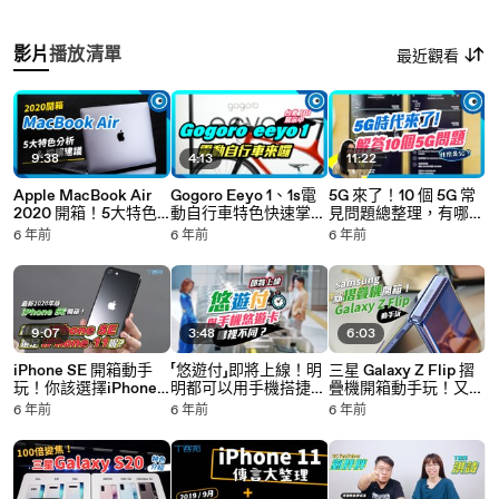
影片
播放清單
最近觀看
9:38
4:13
11:22
Apple MacBook Air
Gogoro Eeyo 1、1s電
5G 來了！10 個 5G 常
2020 開箱！5大特色
動自行車特色快速掌
見問題總整理，有哪些
分析，誰適合買？
握：輕巧車架、65公
5G手機你可以選、資
6 年前
6 年前
6 年前
里以上續航力、競
費價格多少才合理？
速/Eco兩種模式
9:07
3:48
6:03
iPhone SE 開箱動手
「悠遊付」即將上線！明
三星 Galaxy Z Flip 摺
玩！你該選擇iPhone
明都可以用手機搭捷
疊機開箱動手玩！又美
SE或是iPhone 11呢？
運，它跟之前的「手機
又好用的新旗艦～
6 年前
6 年前
6 年前
悠遊卡」有什麼不同？