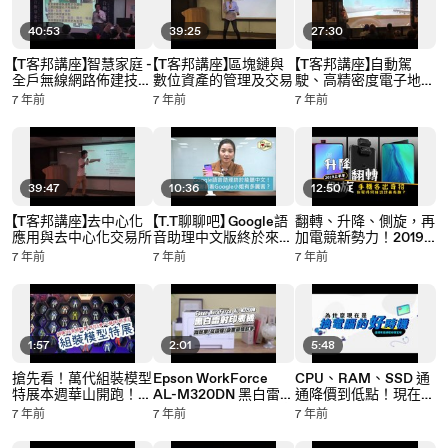
40:53
39:25
27:30
【T客邦講座】智慧家庭 -
【T客邦講座】區塊鏈與
【T客邦講座】自動駕
全戶無線網路佈建技
數位資產的管理及交易
駛、高精密度電子地圖
術，無線延伸系統如何
及開發用API
7 年前
7 年前
7 年前
建構智慧家庭的基礎
39:47
10:36
12:50
【T客邦講座】去中心化
【T.T聊聊吧】 Google語
翻轉、升降、側旋，再
應用與去中心化交易所
音助理中文版終於來
加電競新勢力！2019
了！實測看看Google
上半年手機各出奇招
7 年前
7 年前
7 年前
小姐有多聰明？
你覺得何種設計最有
趣？（feat.科技暖男
劉胖胖）
1:57
2:01
5:48
搶先看！萬代組裝模型
Epson WorkForce
CPU、RAM、SSD 通
特展本週華山開跑！鋼
AL-M320DN 黑白雷射
通降價到低點！現在是
彈、玩具總動員、哆拉
印表機｜重點開箱！高
進場換電腦的好時機
7 年前
7 年前
7 年前
Ａ夢
效率、又環保的企業最
嗎？
佳幫手