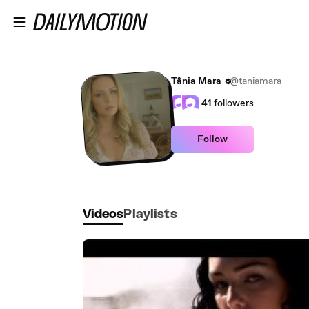
Skip to main content
Tânia Mara
@taniamara
41
followers
Follow
Videos
Playlists