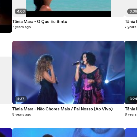
4:03
3:3
Tânia Mara - O Que Eu Sinto
Tânia
7 years ago
7 years
4:37
3:2
Tânia Mara - Não Chores Mais / Pai Nosso (Ao Vivo)
Tânia
8 years ago
8 years