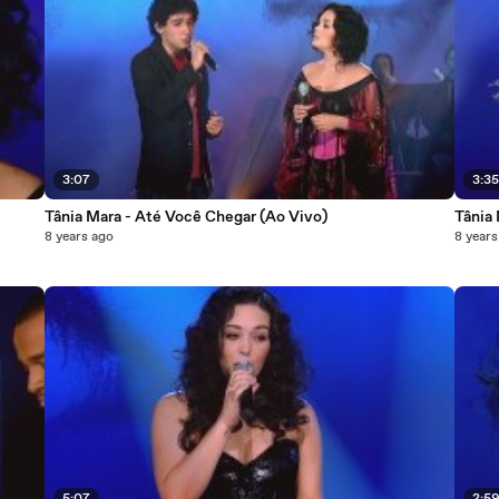
3:07
3:3
Tânia Mara - Até Você Chegar (Ao Vivo)
Tânia
8 years ago
8 years