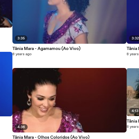
3:35
3:3
Tânia Mara - Agamamou (Ao Vivo)
Tânia 
8 years ago
8 years
4:13
Tânia
8 years
4:36
Tânia Mara - Olhos Coloridos (Ao Vivo)