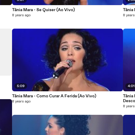
5:07
2:5
Tânia Mara - Se Quiser (Ao Vivo)
Tânia
8 years ago
8 years
5:09
4:01
Tânia Mara - Como Curar A Ferida (Ao Vivo)
Tânia
Desco
8 years ago
8 years