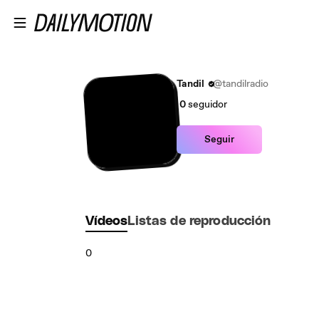
Saltar al contenido principal
Tandil
@tandilradio
0
seguidor
Seguir
Vídeos
Listas de reproducción
0