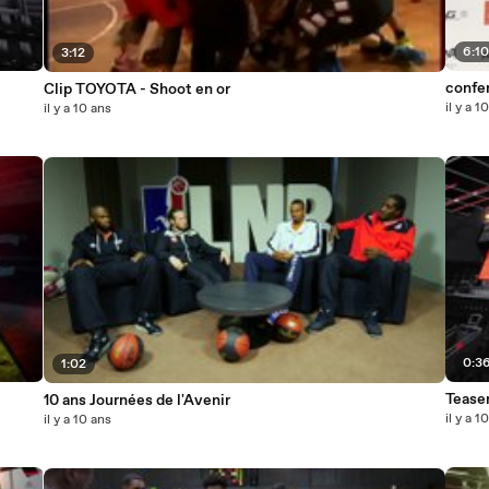
6:1
3:12
confe
Clip TOYOTA - Shoot en or
il y a 1
il y a 10 ans
0:3
1:02
Teaser
10 ans Journées de l'Avenir
il y a 1
il y a 10 ans