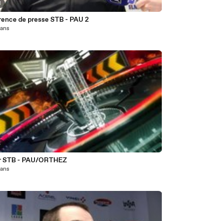
1
rence de presse STB - PAU 2
1 ans
5
r STB - PAU/ORTHEZ
1 ans