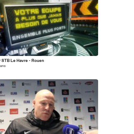
5
r STB Le Havre - Rouen
1 ans