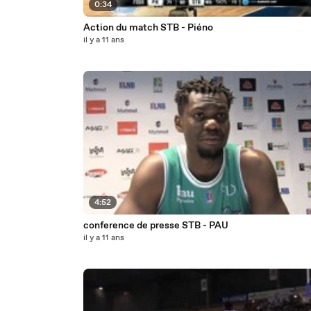
0:34
Action du match STB - Piéno
il y a 11 ans
4:52
conference de presse STB - PAU
il y a 11 ans