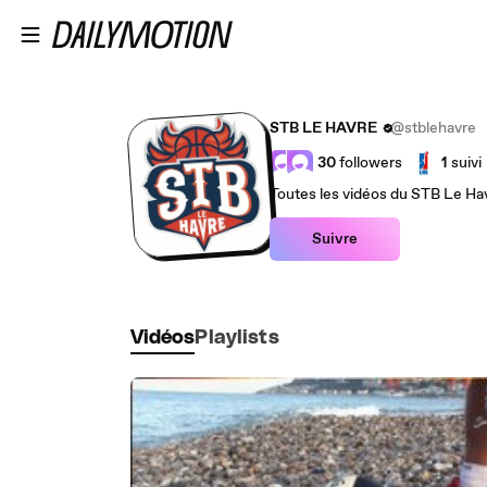
Passer au contenu principal
STB LE HAVRE
@stblehavre
30
followers
1
suivi
Toutes les vidéos du STB Le Hav
Suivre
Vidéos
Playlists