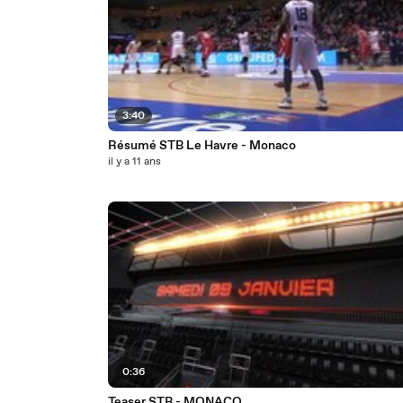
3:40
Résumé STB Le Havre - Monaco
il y a 11 ans
0:36
Teaser STB - MONACO