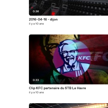
0:36
2016-04-16 - dijon
il y a 10 ans
0:33
Clip KFC partenaire du STB Le Havre
il y a 10 ans