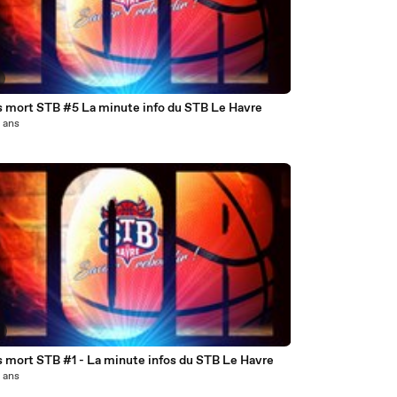
 mort STB #5 La minute info du STB Le Havre
0 ans
6
Temps mort STB #1 - La minute infos du STB Le Havre
0 ans