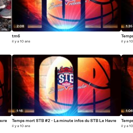
2:08
1:35
tm6
Temps
il y a 10 ans
il y a 1
1:16
1:0
Havre
Temps mort STB #2 - La minute infos du STB Le Havre
il y a 10 ans
il y a 1