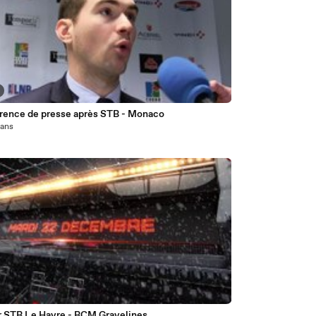
rence de presse après STB - Monaco
1 ans
r STB Le Havre - BCM Gravelines