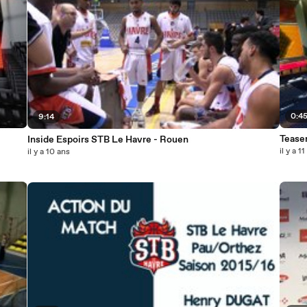
0:4
9:14
Tease
Inside Espoirs STB Le Havre - Rouen
il y a 1
il y a 10 ans