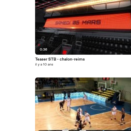
0:36
Teaser STB - chalon-reims
il y a 10 ans