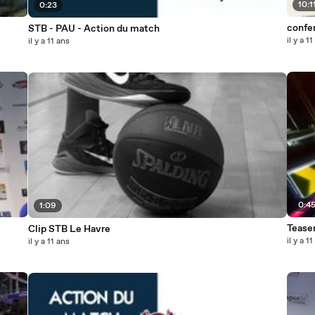
10:1
0:23
confe
STB - PAU - Action du match
il y a 1
il y a 11 ans
0:4
1:09
Tease
Clip STB Le Havre
il y a 1
il y a 11 ans