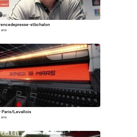
0
rencedepresse-stbchalon
0 ans
6
 Paris/Levallois
0 ans