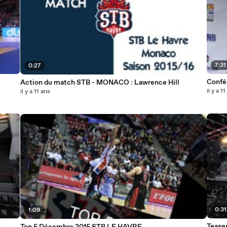
7:31
0:27
Confé
Action du match STB - MONACO : Lawrence Hill
il y a 1
il y a 11 ans
0:31
1:09
Tease