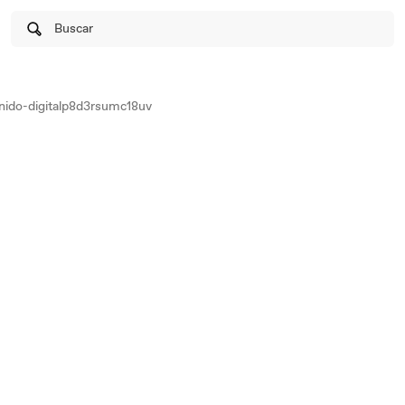
Buscar
ido-digitalp8d3rsumc18uv