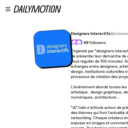
Passer au contenu principal
Designers Interactifs
@soireesd
49
followers
Organisé par *designers interact
de présenter leur démarche de d
vous régulier de 100 minutes. So
échanges entre designers, artis
design, institutions culturelles 
processus de création des proje
L’événement aborde toutes les di
artistique : design graphique, des
numériques, architecture…
*di*/zaïn s’articule autour de pr
des thèmes qui font l’actualité 
networking. Chaque créateur in
exposer en images et commenter