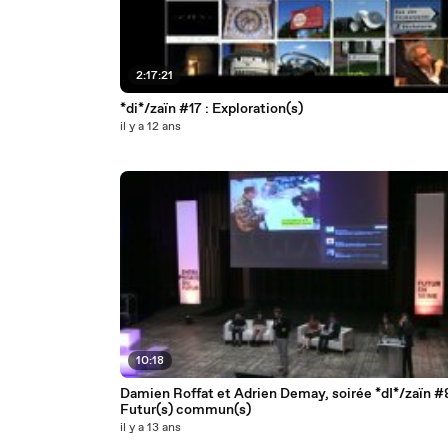
2:17:21
*di*/zaïn #17 : Exploration(s)
il y a 12 ans
10:18
Damien Roffat et Adrien Demay, soirée *dI*/zaïn #8
Futur(s) commun(s)
il y a 13 ans