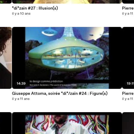
*di*zain #27 : Illusion(s)
Pierre
il y a 10 ans
il y a 1
14:39
19:1
Giuseppe Attoma, soirée *di*/zaïn #24 : Figure(s)
Pierre
il y a 11 ans
il y a 1