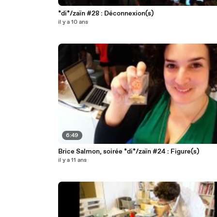
*di*/zaïn #28 : Déconnexion(s)
il y a 10 ans
6:49
Brice Salmon, soirée *di*/zaïn #24 : Figure(s)
il y a 11 ans