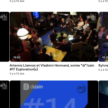
il y a 12 ans
il y a 1
15:52
15:3
Artemis Llamosi et Vladimir Hermand, soirée *di*/zaïn
Sylvie
#17 Exploration(s)
il y a 1
il y a 12 ans