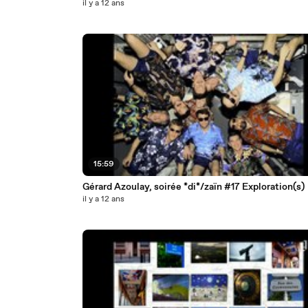
il y a 12 ans
15:59
Gérard Azoulay, soirée *di*/zaïn #17 Exploration(s)
il y a 12 ans