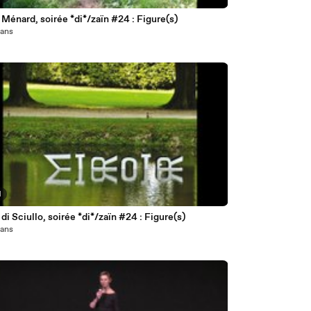
 Ménard, soirée *di*/zaïn #24 : Figure(s)
1 ans
1
 di Sciullo, soirée *di*/zaïn #24 : Figure(s)
1 ans