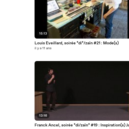
15:13
Louis Eveillard, soirée *di*/zaïn #21 : Mode(s)
il y a 11 ans
13:16
Franck Ancel, soirée *di/zaïn* #19 : Inspiration(s) 