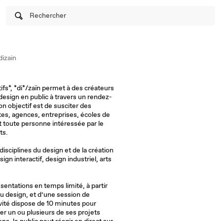
Rechercher
izain
ifs*, *di*/zaïn permet à des créateurs
esign en public à travers un rendez-
n objectif est de susciter des
tes, agences, entreprises, écoles de
et toute personne intéressée par le
ts.
sciplines du design et de la création
ign interactif, design industriel, arts
ésentations en temps limité, à partir
du design, et d’une session de
vité dispose de 10 minutes pour
 un ou plusieurs de ses projets