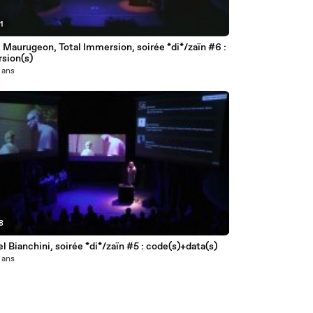
1
 Maurugeon, Total Immersion, soirée *di*/zaïn #6 :
sion(s)
3 ans
8
 Bianchini, soirée *di*/zaïn #5 : code(s)+data(s)
3 ans