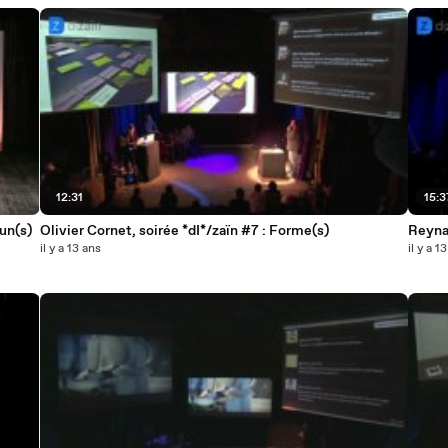
12:31
15:3
un(s)
Olivier Cornet, soirée *dI*/zaïn #7 : Forme(s)
Reynal
il y a 13 ans
il y a 1