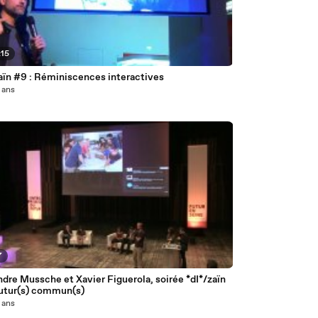
:15
aïn #9 : Réminiscences interactives
3 ans
7
dre Mussche et Xavier Figuerola, soirée *dI*/zaïn
Futur(s) commun(s)
3 ans