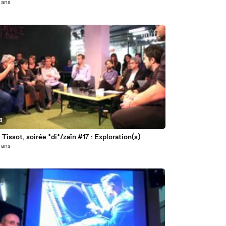
2 ans
8
 Tissot, soirée *di*/zaïn #17 : Exploration(s)
2 ans