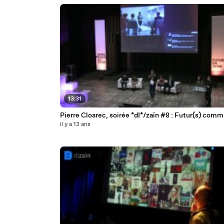
13:31
Pierre Cloarec, soirée *dI*/zaïn #8 : Futur(s) comm
il y a 13 ans