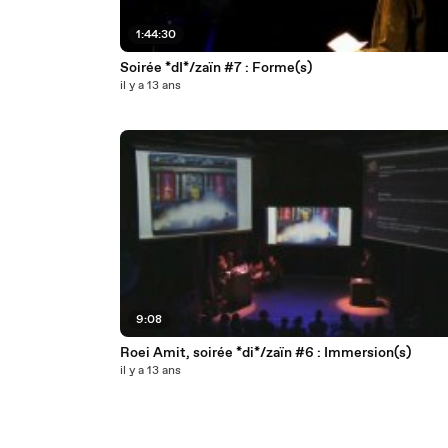
1:44:30
Soirée *dI*/zaïn #7 : Forme(s)
il y a 13 ans
9:08
Roei Amit, soirée *di*/zaïn #6 : Immersion(s)
il y a 13 ans