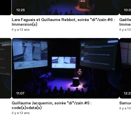
12:25
10:0
Lara Faguais et Guillaume Rebbot, soirée *di*/zaïn #6 :
Gaëlle
Immersion(s)
Immer
il y a 13 ans
il y a 1
11:07
12:2
Guillaume Jacquemin, soirée *di*/zaïn #5 :
Samuel
code(s)+data(s)
il y a 1
il y a 13 ans