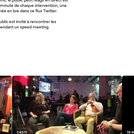
s, le public peut réagir en direct sur
 minute de chaque intervention, une
ée en live dans ce flux Twitter.
blic est invité à rencontrer les
tervenants autour d’un verre pendant un speed meeting.
1:43:11
18: