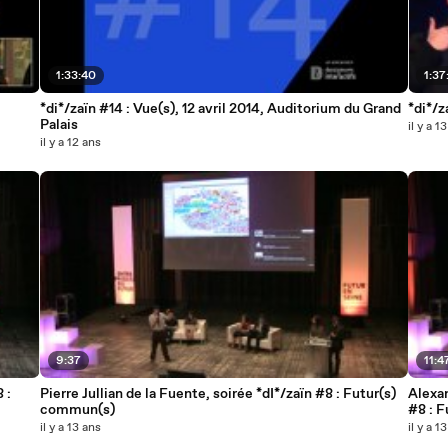
1:33:40
1:37
*di*/zaïn #14 : Vue(s), 12 avril 2014, Auditorium du Grand
*di*/z
Palais
il y a 1
il y a 12 ans
9:37
11:4
 :
Pierre Jullian de la Fuente, soirée *dI*/zaïn #8 : Futur(s)
Alexan
commun(s)
#8 : 
il y a 13 ans
il y a 1