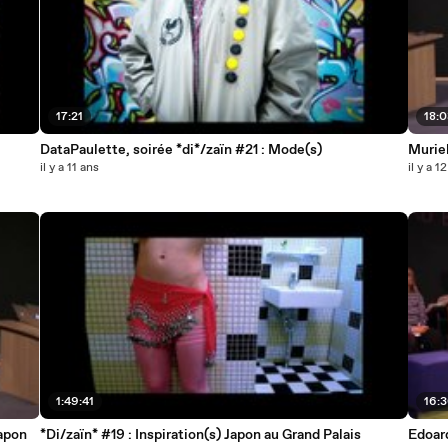
17:21
18:
DataPaulette, soirée *di*/zaïn #21 : Mode(s)
Muriel
il y a 11 ans
il y a 1
1:49:41
16:
Japon
*Di/zaïn* #19 : Inspiration(s) Japon au Grand Palais
Edoard