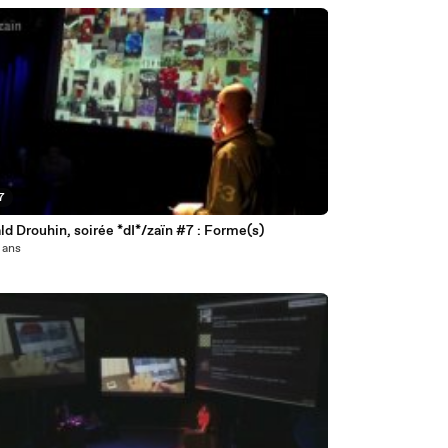
7
d Drouhin, soirée *dI*/zaïn #7 : Forme(s)
3 ans