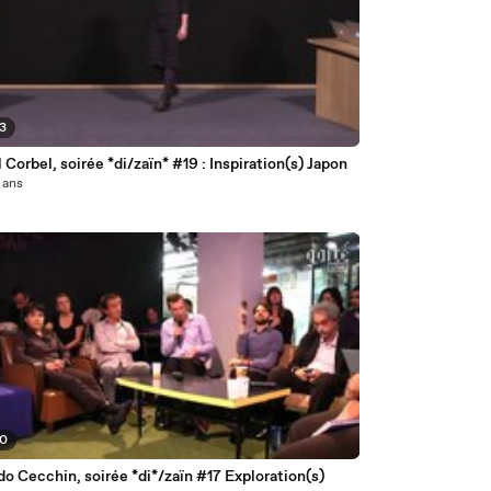
03
 Corbel, soirée *di/zaïn* #19 : Inspiration(s) Japon
2 ans
30
o Cecchin, soirée *di*/zaïn #17 Exploration(s)